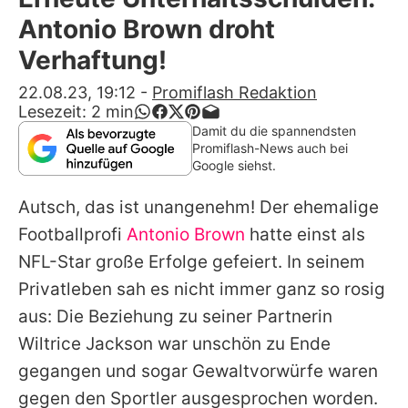
Alle Themen auf Promiflash
Antonio Brown droht
Jobs
Verhaftung!
App runterladen
22.08.23, 19:12
-
Promiflash Redaktion
Lesezeit:
2
min
Team
Damit du die spannendsten
Promiflash-News auch bei
Redaktionelle Richtlinien
Google siehst.
Autsch, das ist unangenehm! Der ehemalige
Impressum
Footballprofi
Antonio Brown
hatte einst als
Datenschutzerklärung
NFL-Star große Erfolge gefeiert. In seinem
Nutzungsbedingungen
Privatleben sah es nicht immer ganz so rosig
aus: Die Beziehung zu seiner Partnerin
Utiq verwalten
Wiltrice Jackson war unschön zu Ende
gegangen und sogar Gewaltvorwürfe waren
gegen den Sportler ausgesprochen worden.