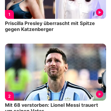
1
Priscilla Presley überrascht mit Spitze
gegen Katzenberger
2
Mit 68 verstorben: Lionel Messi trauert
um seinen Vater