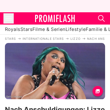
Royals
Stars
Filme & Serien
Lifestyle
Familie & 
STARS
INTERNATIONALE STARS
LIZZO
NACH ANSCH
Royals
Stars
Filme & Serien
Lifestyle
Familie & Liebe
Promiflash Exklusiv
Getty Images
Nach Anschuldigungen: Lizzo