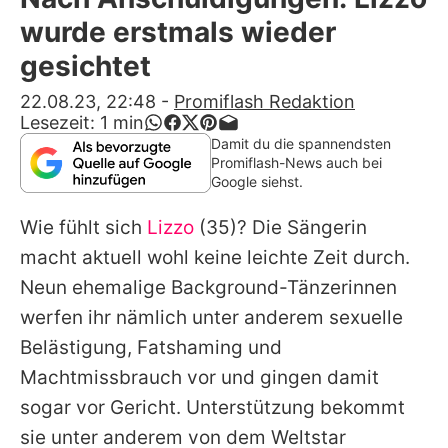
Alle Themen auf Promiflash
wurde erstmals wieder
Jobs
gesichtet
App runterladen
22.08.23, 22:48
-
Promiflash Redaktion
Lesezeit:
1
min
Team
Damit du die spannendsten
Promiflash-News auch bei
Redaktionelle Richtlinien
Google siehst.
Wie fühlt sich
Lizzo
(35)? Die Sängerin
Impressum
macht aktuell wohl keine leichte Zeit durch.
Datenschutzerklärung
Neun ehemalige Background-Tänzerinnen
Nutzungsbedingungen
werfen ihr nämlich unter anderem sexuelle
Belästigung, Fatshaming und
Utiq verwalten
Machtmissbrauch vor und gingen damit
sogar vor Gericht. Unterstützung bekommt
sie unter anderem von dem Weltstar