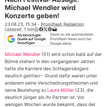
Alle Themen auf Promiflash
Michael Wendler wird
Jobs
Konzerte geben!
App runterladen
23.08.23, 15:34
-
Promiflash Redaktion
Lesezeit:
1
min
Team
Damit du die spannendsten
Promiflash-News auch bei
Redaktionelle Richtlinien
Google siehst.
Michael Wendler
(51) wird schon bald auf der
Impressum
Bühne stehen! In den vergangenen Jahren
Datenschutzerklärung
hatte die Karriere des Schlagersängers
Nutzungsbedingungen
deutlich gelitten – Grund dafür waren unter
anderem seine Verschwörungstheorien und
Utiq verwalten
seine Beziehung zu
Laura Müller
(23), die
deutlich jünger als ihr Partner ist. Vor
wenigen Wochen wurde bekannt, dass der