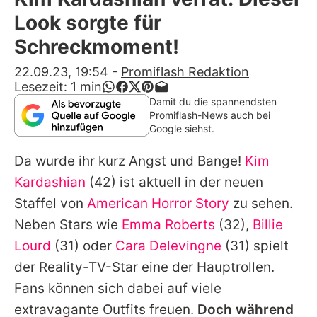
Alle Themen auf Promiflash
Look sorgte für
Jobs
Schreckmoment!
App runterladen
22.09.23, 19:54
-
Promiflash Redaktion
Lesezeit:
1
min
Team
Damit du die spannendsten
Promiflash-News auch bei
Redaktionelle Richtlinien
Google siehst.
Da wurde ihr kurz Angst und Bange!
Kim
Impressum
Kardashian
(42) ist aktuell in der neuen
Datenschutzerklärung
Staffel von
American Horror Story
zu sehen.
Nutzungsbedingungen
Neben Stars wie
Emma Roberts
(32),
Billie
Lourd
(31) oder
Cara Delevingne
(31) spielt
Utiq verwalten
der Reality-TV-Star eine der Hauptrollen.
Fans können sich dabei auf viele
extravagante Outfits freuen.
Doch während