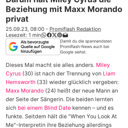
Alle Themen auf Promiflash
Beziehung mit Maxx Morando
Jobs
privat
App runterladen
25.09.23, 08:00
-
Promiflash Redaktion
Lesezeit:
1
min
Team
Damit du die spannendsten
Promiflash-News auch bei
Redaktionelle Richtlinien
Google siehst.
Dieses Mal macht sie alles anders.
Miley
Impressum
Cyrus
(30) ist nach der Trennung von
Liam
Datenschutzerklärung
Hemsworth
(33) wieder glücklich vergeben:
Nutzungsbedingungen
Maxx Morando
(24) heißt der neue Mann an
der Seite der Sängerin. Die beiden lernten
Utiq verwalten
sich
bei einem Blind Date
kennen – und es
funkte. Seitdem hält die "When You Look At
Me"-Interpretin ihre Beziehung allerdings