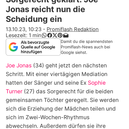
Alle Themen auf Promiflash
Jonas reicht nun die
Jobs
Scheidung ein
App runterladen
13.10.23, 10:23
-
Promiflash Redaktion
Lesezeit:
1
min
Team
Damit du die spannendsten
Promiflash-News auch bei
Redaktionelle Richtlinien
Google siehst.
Joe Jonas
(34) geht jetzt den nächsten
Impressum
Schritt. Mit einer viertägigen Mediation
Datenschutzerklärung
hatten der Sänger und seine Ex
Sophie
Nutzungsbedingungen
Turner
(27) das Sorgerecht für die beiden
gemeinsamen Töchter geregelt. Sie werden
Utiq verwalten
sich die Erziehung der Mädchen teilen und
sich im Zwei-Wochen-Rhythmus
abwechseln. Außerdem dürfen sie ihre