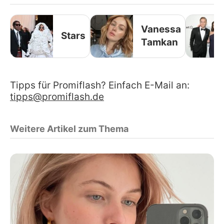
Vanessa
Stars
Tamkan
Tipps für Promiflash? Einfach E-Mail an:
tipps@promiflash.de
Weitere Artikel zum Thema