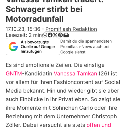
Alle Themen auf Promiflash
Schwager stirbt bei
Jobs
Motorradunfall
App runterladen
17.10.23, 15:36
-
Promiflash Redaktion
Lesezeit:
2
min
Team
Damit du die spannendsten
Promiflash-News auch bei
Redaktionelle Richtlinien
Google siehst.
Es sind emotionale Zeilen. Die einstige
Impressum
GNTM
-Kandidatin
Vanessa Tamkan
(26) ist
Datenschutzerklärung
vor allem für ihren Fashioncontent auf Social
Nutzungsbedingungen
Media bekannt. Hin und wieder gibt sie aber
auch Einblicke in ihr Privatleben. So zeigt sie
Utiq verwalten
ihre Momente mit Söhnchen Carlo oder ihre
Beziehung mit dem Unternehmer Christoph
Zöller. Dabei versucht sie stets
offen und