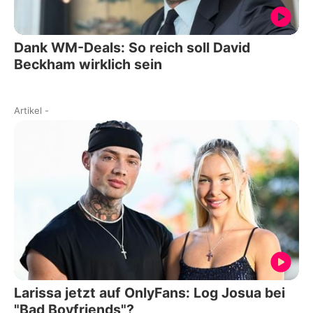
Dank WM-Deals: So reich soll David
Beckham wirklich sein
Artikel
-
Larissa jetzt auf OnlyFans: Log Josua bei
"Bad Boyfriends"?