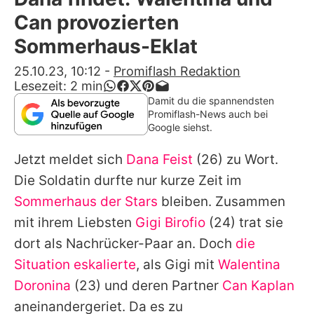
Alle Themen auf Promiflash
Can provozierten
Jobs
Sommerhaus-Eklat
App runterladen
25.10.23, 10:12
-
Promiflash Redaktion
Lesezeit:
2
min
Team
Damit du die spannendsten
Promiflash-News auch bei
Redaktionelle Richtlinien
Google siehst.
Jetzt meldet sich
Dana Feist
(26) zu Wort.
Impressum
Die Soldatin durfte nur kurze Zeit im
Datenschutzerklärung
Sommerhaus der Stars
bleiben. Zusammen
Nutzungsbedingungen
mit ihrem Liebsten
Gigi Birofio
(24) trat sie
dort als Nachrücker-Paar an. Doch
die
Utiq verwalten
Situation eskalierte
, als Gigi mit
Walentina
Doronina
(23) und deren Partner
Can Kaplan
aneinandergeriet. Da es zu