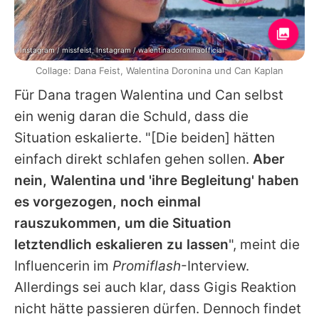
Instagram / missfeist, Instagram / walentinadoroninaofficial
Collage: Dana Feist, Walentina Doronina und Can Kaplan
Für
Dana
tragen
Walentina
und
Can
selbst
ein wenig daran die Schuld, dass die
Situation eskalierte. "[Die beiden] hätten
einfach direkt schlafen gehen sollen.
Aber
nein,
Walentina
und 'ihre Begleitung' haben
es vorgezogen, noch einmal
rauszukommen, um die Situation
letztendlich eskalieren zu lassen
", meint die
Influencerin im
Promiflash
-Interview.
Allerdings sei auch klar, dass Gigis Reaktion
nicht hätte passieren dürfen. Dennoch findet