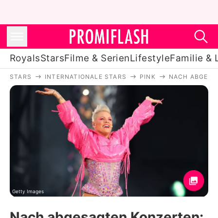
Royals
Stars
Filme & Serien
Lifestyle
Familie & 
STARS
INTERNATIONALE STARS
PINK
NACH ABGESAG
Royals
Stars
Filme & Serien
Lifestyle
Familie & Liebe
Promiflash Exklusiv
Getty Images
Nach abgesagten Konzerten: