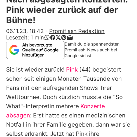
Alle Themen auf Promiflash
Pink wieder zurück auf der
Jobs
Bühne!
App runterladen
06.11.23, 18:42
-
Promiflash Redaktion
Lesezeit:
1
min
Team
Damit du die spannendsten
Promiflash-News auch bei
Redaktionelle Richtlinien
Google siehst.
Sie ist wieder zurück!
Pink
(44) begeistert
Impressum
schon seit einigen Monaten Tausende von
Datenschutzerklärung
Fans mit den aufregenden Shows ihrer
Nutzungsbedingungen
Welttournee. Doch kürzlich musste die "So
What"-Interpretin mehrere
Konzerte
Utiq verwalten
absagen
: Erst hatte es einen medizinischen
Notfall in ihrer Familie gegeben, dann war sie
selbst erkrankt. Jetzt hat
Pink
ihre