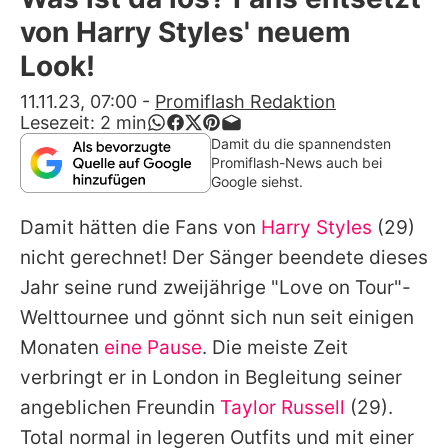
Alle Themen auf Promiflash
von Harry Styles' neuem
Jobs
Look!
App runterladen
11.11.23, 07:00
-
Promiflash Redaktion
Lesezeit:
2
min
Team
Damit du die spannendsten
Promiflash-News auch bei
Redaktionelle Richtlinien
Google siehst.
Damit hätten die Fans von
Harry Styles
(29)
Impressum
nicht gerechnet! Der Sänger beendete dieses
Datenschutzerklärung
Jahr seine rund zweijährige "Love on Tour"-
Nutzungsbedingungen
Welttournee und gönnt sich nun seit einigen
Monaten
eine Pause
. Die meiste Zeit
Utiq verwalten
verbringt er in London in Begleitung seiner
angeblichen Freundin
Taylor Russell
(29).
Total normal in legeren Outfits und mit einer