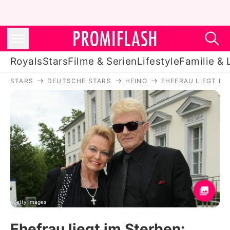
Royals
Stars
Filme & Serien
Lifestyle
Familie & 
STARS
DEUTSCHE STARS
HEINO
EHEFRAU LIEGT IM
Royals
Stars
Filme & Serien
Lifestyle
Familie & Liebe
Promiflash Exklusiv
Getty Images
Ehefrau liegt im Sterben: