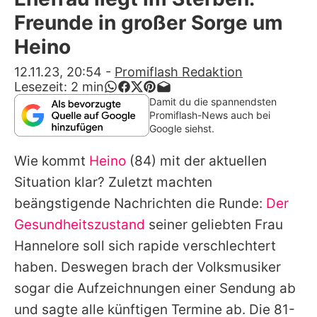
Alle Themen auf Promiflash
Freunde in großer Sorge um
Jobs
Heino
App runterladen
12.11.23, 20:54
-
Promiflash Redaktion
Lesezeit:
2
min
Team
Damit du die spannendsten
Promiflash-News auch bei
Redaktionelle Richtlinien
Google siehst.
Wie kommt
Heino
(84) mit der aktuellen
Impressum
Situation klar? Zuletzt machten
Datenschutzerklärung
beängstigende Nachrichten die Runde:
Der
Nutzungsbedingungen
Gesundheitszustand
seiner geliebten Frau
Hannelore soll sich rapide verschlechtert
Utiq verwalten
haben. Deswegen brach der Volksmusiker
sogar die Aufzeichnungen einer Sendung ab
und sagte alle künftigen Termine ab. Die 81-