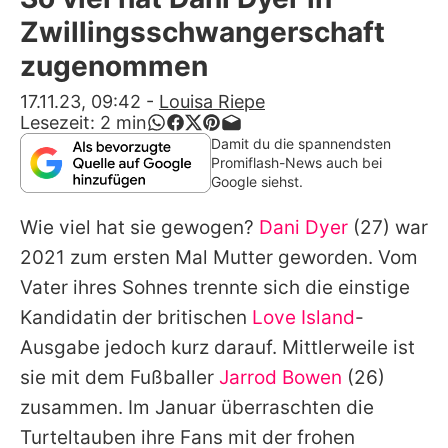
Alle Themen auf Promiflash
Zwillingsschwangerschaft
Jobs
zugenommen
App runterladen
17.11.23, 09:42
-
Louisa Riepe
Lesezeit:
2
min
Team
Damit du die spannendsten
Promiflash-News auch bei
Redaktionelle Richtlinien
Google siehst.
Wie viel hat sie gewogen?
Dani Dyer
(27) war
Impressum
2021 zum ersten Mal Mutter geworden. Vom
Datenschutzerklärung
Vater ihres Sohnes trennte sich die einstige
Nutzungsbedingungen
Kandidatin der britischen
Love Island
-
Ausgabe jedoch kurz darauf. Mittlerweile ist
Utiq verwalten
sie mit dem Fußballer
Jarrod Bowen
(26)
zusammen. Im Januar überraschten die
Turteltauben ihre Fans mit der frohen