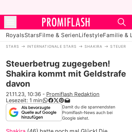
Royals
Stars
Filme & Serien
Lifestyle
Familie & 
STARS
INTERNATIONALE STARS
SHAKIRA
STEUERBE
Royals
Steuerbetrug zugegeben!
Stars
Shakira kommt mit Geldstrafe
Filme & Serien
davon
Lifestyle
21.11.23, 10:36
-
Promiflash Redaktion
Lesezeit:
1
min
Familie & Liebe
Damit du die spannendsten
Promiflash-News auch bei
Promiflash Exklusiv
Google siehst.
Shakira
(46) hatte noch mal Glück! Die