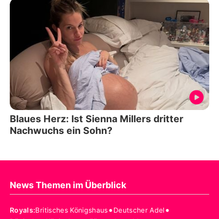
Blaues Herz: Ist Sienna Millers dritter
Nachwuchs ein Sohn?
News Themen im Überblick
•
•
Royals
:
Britisches Königshaus
Deutscher Adel