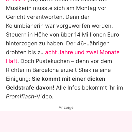
Alle Themen auf Promiflash
Musikerin musste sich am Montag vor
Jobs
Gericht verantworten. Denn der
Kolumbianerin war vorgeworfen worden,
App runterladen
Steuern in Höhe von über 14 Millionen Euro
Team
hinterzogen zu haben. Der 46-Jährigen
drohten bis zu
acht Jahre und zwei Monate
Redaktionelle Richtlinien
Haft
. Doch Pustekuchen – denn vor dem
Impressum
Richter in Barcelona erzielt
Shakira
eine
Einigung:
Sie kommt mit einer dicken
Datenschutzerklärung
Geldstrafe davon!
Alle Infos bekommt ihr im
Nutzungsbedingungen
Promiflash
-Video.
Utiq verwalten
Anzeige