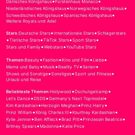
•
•
Dänisches Königshaus
Fürstenhaus Monaco
•
•
Niederländisches Königshaus
Norwegisches Königshaus
•
•
Schwedisches Königshaus
Spanisches Königshaus
Weitere Royals und Adel
•
•
Stars
:
Deutsche Stars
Internationale Stars
Schlagerstars
•
•
•
•
Tierische Stars
TikTok Stars
Sport Stars
•
•
Stars und Family
Webstars
YouTube Stars
•
•
•
•
Themen
:
Beauty
Fashion
Kino und Film
Liebe
•
•
•
•
Mama und Baby
Musik
Reality TV
Serien
•
•
•
Shows und Sonstige
Sonstiges
Sport und Fitness
Urlaub und Reise
•
•
Beliebteste Themen
:
Hollywood
Dschungelcamp
•
•
•
Let's Dance
DSDS
Germany's Next Topmodel
•
•
•
Kim Kardashian
Herzogin Meghan
Prinz Harry
•
•
•
Prinz William
König Charles III
Kourtney Kardashian
•
•
•
•
Kylie Jenner
Ben Affleck
Brad Pitt
Prinzessin Beatrice
•
•
Britney Spears
Madonna
Katie Price