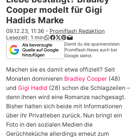
Alle Themen auf Promiflash
Cooper modelt für Gigi
Jobs
Hadids Marke
App runterladen
09.12.23, 11:36
-
Promiflash Redaktion
Lesezeit:
1
min
Team
Damit du die spannendsten
Promiflash-News auch bei
Redaktionelle Richtlinien
Google siehst.
Machen sie es damit etwa offiziell? Seit
Impressum
Monaten dominieren
Bradley Cooper
(48)
Datenschutzerklärung
und
Gigi Hadid
(28) schon die Schlagzeilen –
Nutzungsbedingungen
denn ihnen wird eine Romanze nachgesagt.
Bisher halten sich beide mit Informationen
Utiq verwalten
über ihr Privatleben zurück. Nun bringt ein
Foto in den sozialen Medien die
Gerüchteküche allerdings erneut zum