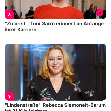
8
"Zu breit": Toni Garrn erinnert an Anfänge
ihrer Karriere
9
"Lindenstraße"-Rebecca Siemoneit-Barum