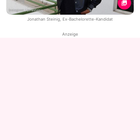
Instagram / jonasteinig
Jonathan Steinig, Ex-Bachelorette-Kandidat
Anzeige