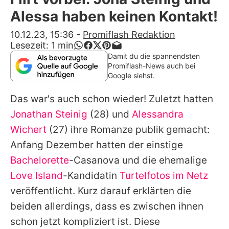
Alle Themen auf Promiflash
Alessa haben keinen Kontakt!
Jobs
10.12.23, 15:36
-
Promiflash Redaktion
Lesezeit:
1
min
App runterladen
Damit du die spannendsten
Promiflash-News auch bei
Team
Google siehst.
Redaktionelle Richtlinien
Das war's auch schon wieder! Zuletzt hatten
Jonathan Steinig
(28) und
Alessandra
Impressum
Wichert
(27) ihre Romanze publik gemacht:
Datenschutzerklärung
Anfang Dezember hatten der einstige
Bachelorette
-Casanova und die ehemalige
Nutzungsbedingungen
Love Island
-Kandidatin
Turtelfotos im Netz
Utiq verwalten
veröffentlicht. Kurz darauf erklärten die
beiden allerdings, dass es zwischen ihnen
schon jetzt kompliziert ist. Diese