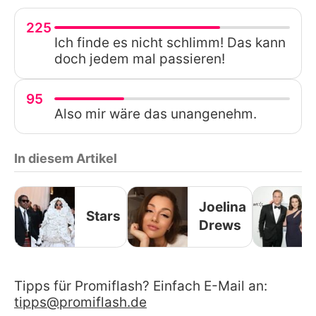
225
Ich finde es nicht schlimm! Das kann
doch jedem mal passieren!
95
Also mir wäre das unangenehm.
In diesem Artikel
Joelina
Stars
Drews
Tipps für Promiflash? Einfach E-Mail an:
tipps@promiflash.de