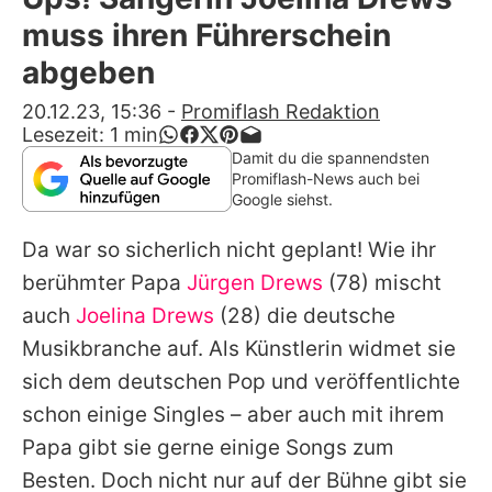
Alle Themen auf Promiflash
muss ihren Führerschein
Jobs
abgeben
App runterladen
20.12.23, 15:36
-
Promiflash Redaktion
Lesezeit:
1
min
Team
Damit du die spannendsten
Promiflash-News auch bei
Redaktionelle Richtlinien
Google siehst.
Da war so sicherlich nicht geplant! Wie ihr
Impressum
berühmter Papa
Jürgen Drews
(78) mischt
Datenschutzerklärung
auch
Joelina Drews
(28) die deutsche
Nutzungsbedingungen
Musikbranche auf. Als Künstlerin widmet sie
sich dem deutschen Pop und veröffentlichte
Utiq verwalten
schon einige Singles – aber auch mit ihrem
Papa gibt sie gerne einige Songs zum
Besten. Doch nicht nur auf der Bühne gibt sie