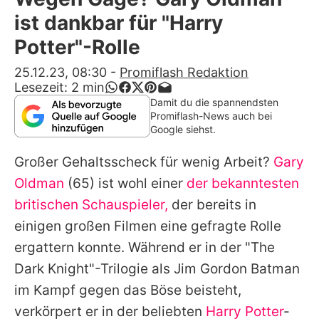
Alle Themen auf Promiflash
ist dankbar für "Harry
Jobs
Potter"-Rolle
App runterladen
25.12.23, 08:30
-
Promiflash Redaktion
Lesezeit:
2
min
Team
Damit du die spannendsten
Promiflash-News auch bei
Redaktionelle Richtlinien
Google siehst.
Großer Gehaltsscheck für wenig Arbeit?
Gary
Impressum
Oldman
(65) ist wohl einer
der bekanntesten
Datenschutzerklärung
britischen Schauspieler,
der bereits in
Nutzungsbedingungen
einigen großen Filmen eine gefragte Rolle
ergattern konnte. Während er in der "The
Utiq verwalten
Dark Knight"-Trilogie als Jim Gordon Batman
im Kampf gegen das Böse beisteht,
verkörpert er in der beliebten
Harry Potter
-