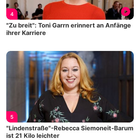
4
"Zu breit": Toni Garrn erinnert an Anfänge
ihrer Karriere
5
"Lindenstraße"-Rebecca Siemoneit-Barum
ist 21 Kilo leichter