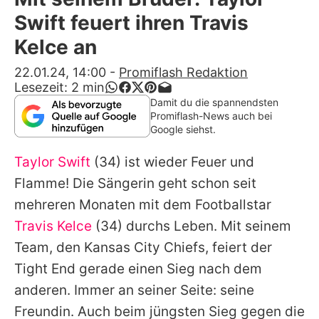
Alle Themen auf Promiflash
Swift feuert ihren Travis
Jobs
Kelce an
App runterladen
22.01.24, 14:00
-
Promiflash Redaktion
Lesezeit:
2
min
Team
Damit du die spannendsten
Promiflash-News auch bei
Redaktionelle Richtlinien
Google siehst.
Taylor Swift
(34) ist wieder Feuer und
Impressum
Flamme! Die Sängerin geht schon seit
Datenschutzerklärung
mehreren Monaten mit dem Footballstar
Nutzungsbedingungen
Travis Kelce
(34) durchs Leben. Mit seinem
Team, den Kansas City Chiefs, feiert der
Utiq verwalten
Tight End gerade einen Sieg nach dem
anderen. Immer an seiner Seite: seine
Freundin. Auch beim jüngsten Sieg gegen die