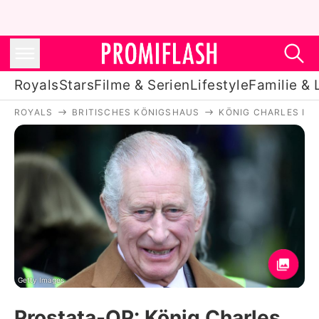
Royals
Stars
Filme & Serien
Lifestyle
Familie & 
ROYALS
BRITISCHES KÖNIGSHAUS
KÖNIG CHARLES III.
Royals
Stars
Filme & Serien
Lifestyle
Familie & Liebe
Promiflash Exklusiv
Getty Images
Prostata-OP: König Charles