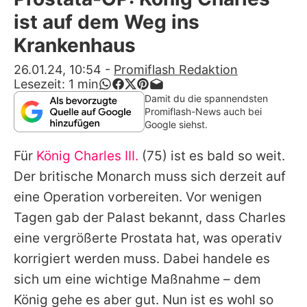
Alle Themen auf Promiflash
ist auf dem Weg ins
Jobs
Krankenhaus
App runterladen
26.01.24, 10:54
-
Promiflash Redaktion
Lesezeit:
1
min
Team
Damit du die spannendsten
Promiflash-News auch bei
Redaktionelle Richtlinien
Google siehst.
Für
König Charles III.
(75) ist es bald so weit.
Impressum
Der britische Monarch muss sich derzeit auf
Datenschutzerklärung
eine Operation vorbereiten. Vor wenigen
Nutzungsbedingungen
Tagen gab der Palast bekannt, dass Charles
eine vergrößerte Prostata hat, was operativ
Utiq verwalten
korrigiert werden muss. Dabei handele es
sich um eine wichtige Maßnahme – dem
König gehe es aber gut. Nun ist es wohl so