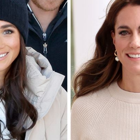
Filme & Serien
Lifestyle
Familie & Liebe
Promiflash Exklusiv
Alle Themen auf Promiflash
Jobs
App runterladen
Team
Redaktionelle Richtlinien
Impressum