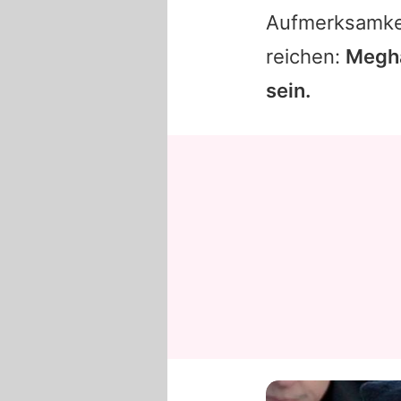
Aufmerksamkei
reichen:
Megha
sein.