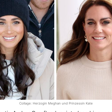
hris Jackson/Getty Images
Collage: Herzogin Meghan und Prinzessin Kate