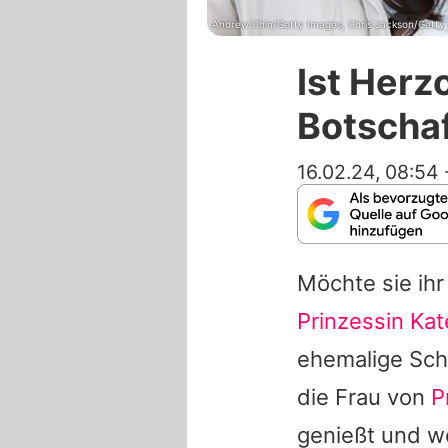
Andrew Chin/Getty Images, Chris Jackson/Getty
Ist Herz
Botschaf
16.02.24, 08:54
Möchte sie ih
Prinzessin Kat
ehemalige Scha
die Frau von
P
genießt und w