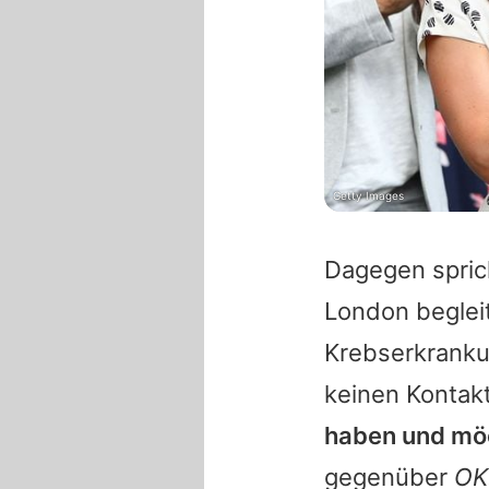
Getty Images
Dagegen spric
London begleit
Krebserkranku
keinen Kontak
haben und möc
gegenüber
OK