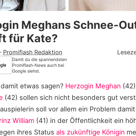
 Images
Datenschutzerklärung
ogin Meghans Schnee-Outf
Nutzungsbedingungen
t für Kate?
Utiq verwalten
-
Promiflash Redaktion
Leseze
Damit du die spannendsten
Promiflash-News auch bei
Google siehst.
r damit etwas sagen?
Herzogin Meghan
(42)
e
(42) sollen sich nicht besonders gut vers
uspielerin soll vor allem ein Problem dami
rinz William
(41) in der Öffentlichkeit ein 
egen ihres Status
als zukünftige Königin
me