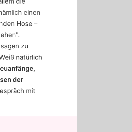
allem die
 nämlich einen
enden Hose –
tehen".
ussagen zu
Weiß natürlich
Neuanfänge,
rsen der
Gespräch mit