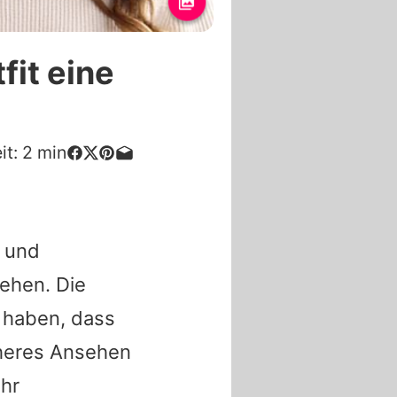
it eine
it:
2
min
 und
tehen. Die
t haben, dass
höheres Ansehen
hr