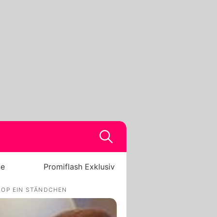
be
Promiflash Exklusiv
 OP EIN STÄNDCHEN