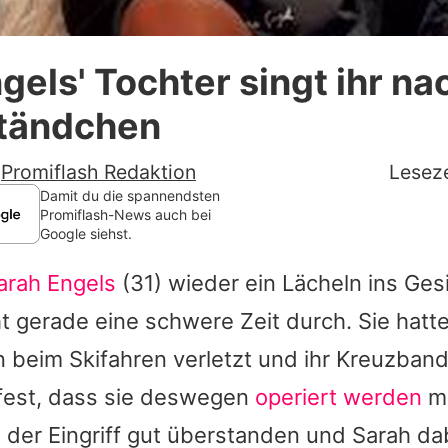
Datenschutzerklärung
gels' Tochter singt ihr na
Nutzungsbedingungen
Ständchen
Utiq verwalten
-
Promiflash Redaktion
Leseze
Damit du die spannendsten
Promiflash-News auch bei
Google siehst.
arah Engels
(31) wieder ein Lächeln ins Gesi
 gerade eine schwere Zeit durch. Sie hatte
beim Skifahren verletzt und ihr Kreuzband
 fest, dass sie deswegen
operiert werden
mü
st der Eingriff gut überstanden und
Sarah
dab