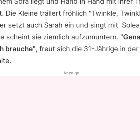
nem Sofa liegt und Hand in Hand mit ihrer T
Die Kleine trällert fröhlich "Twinkle, Twinkle
der setzt auch
Sarah
ein und singt mit.
Solea
e scheint sie ziemlich aufzumuntern.
"Gena
ch brauche"
, freut sich die 31-Jährige in der
lte.
Anzeige