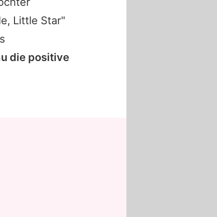
ochter
, Little Star"
s
u die positive