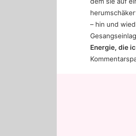
dem sie auf ei
herumschäkert. 
– hin und wie
Gesangseinlag
Energie, die i
Kommentarspa