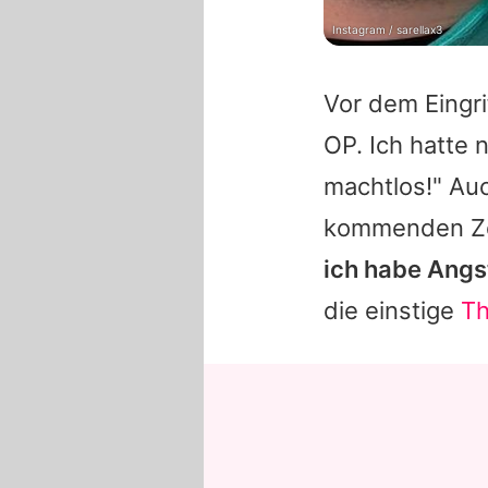
Instagram / sarellax3
Vor dem Eingri
OP. Ich hatte 
machtlos!" Au
kommenden Ze
ich habe Angs
die einstige
Th