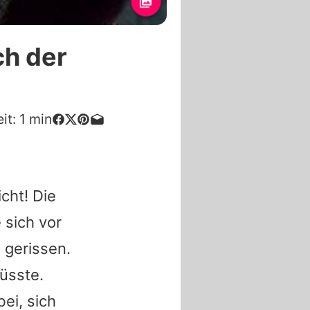
ch der
it:
1
min
cht! Die
 sich vor
 gerissen.
sste.
ei, sich