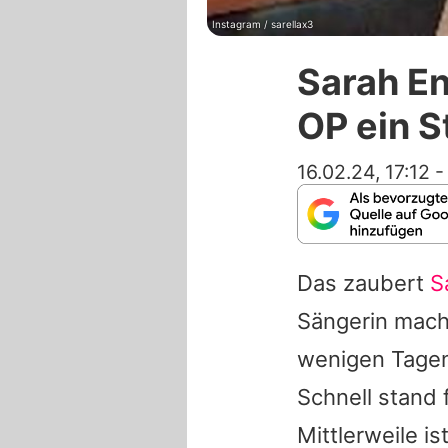
Instagram / sarellax3
Sarah En
OP ein 
16.02.24, 17:12
Das zaubert
S
Sängerin macht
wenigen Tagen 
Schnell stand
Mittlerweile i