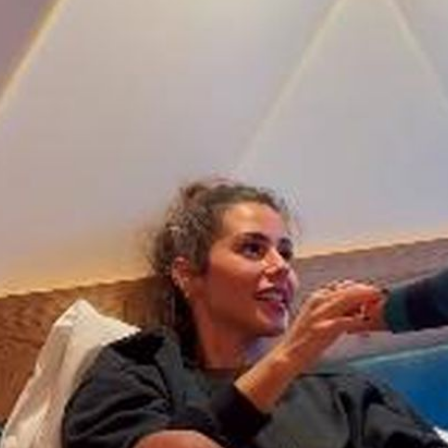
Filme & Serien
Lifestyle
Familie & Liebe
Promiflash Exklusiv
Alle Themen auf Promiflash
Jobs
App runterladen
Team
Redaktionelle Richtlinien
Impressum