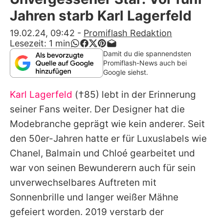
Alle Themen auf Promiflash
Jahren starb Karl Lagerfeld
Jobs
19.02.24, 09:42
-
Promiflash Redaktion
Lesezeit:
1
min
App runterladen
Damit du die spannendsten
Promiflash-News auch bei
Team
Google siehst.
Redaktionelle Richtlinien
Karl Lagerfeld
(†85) lebt in der Erinnerung
seiner Fans weiter. Der Designer hat die
Impressum
Modebranche geprägt wie kein anderer. Seit
Datenschutzerklärung
den 50er-Jahren hatte er für Luxuslabels wie
Chanel, Balmain und Chloé gearbeitet und
Nutzungsbedingungen
war von seinen Bewunderern auch für sein
Utiq verwalten
unverwechselbares Auftreten mit
Sonnenbrille und langer weißer Mähne
gefeiert worden. 2019 verstarb der