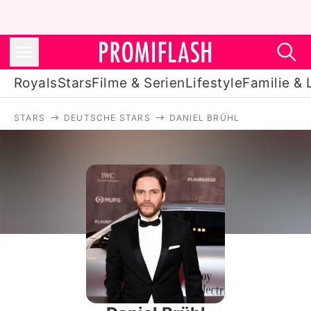
Royals
Stars
Filme & Serien
Lifestyle
Familie & 
STARS
DEUTSCHE STARS
DANIEL BRÜHL
Royals
Stars
Filme & Serien
Lifestyle
Familie & Liebe
Promiflash Exklusiv