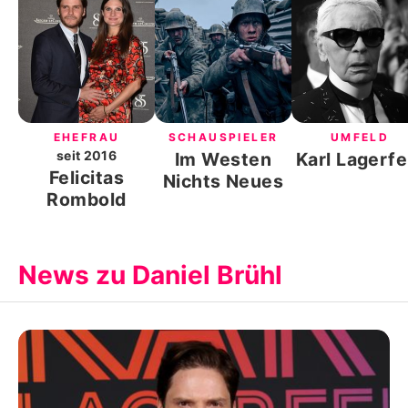
EHEFRAU
SCHAUSPIELER
UMFELD
seit
2016
Im Westen
Karl Lagerfe
Felicitas
Nichts Neues
Rombold
News zu Daniel Brühl