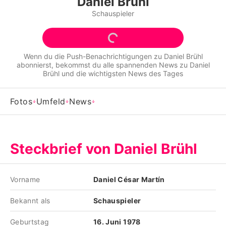
Daniel Brühl
Alle Themen auf Promiflash
Schauspieler
Jobs
App runterladen
Wenn du die Push-Benachrichtigungen zu
Daniel Brühl
abonnierst, bekommst du alle spannenden News zu
Daniel
Team
Brühl
und die wichtigsten News des Tages
Redaktionelle Richtlinien
Fotos
Umfeld
News
Impressum
Datenschutzerklärung
Steckbrief von Daniel Brühl
Nutzungsbedingungen
Utiq verwalten
Vorname
Daniel César Martín
Bekannt als
Schauspieler
Geburtstag
16. Juni 1978