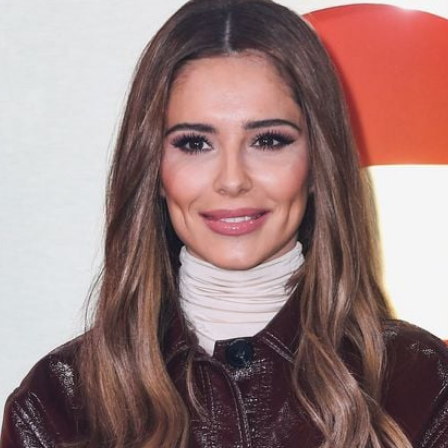
Filme & Serien
Lifestyle
Familie & Liebe
Promiflash Exklusiv
Alle Themen auf Promiflash
Jobs
App runterladen
Team
Redaktionelle Richtlinien
Impressum