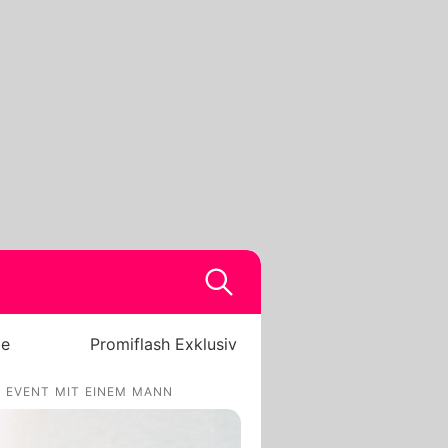
be
Promiflash Exklusiv
 EVENT MIT EINEM MANN