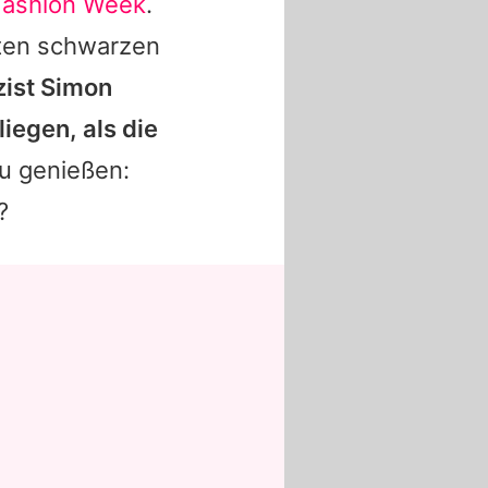
Fashion Week
.
ten schwarzen
zist Simon
iegen, als die
zu genießen:
?