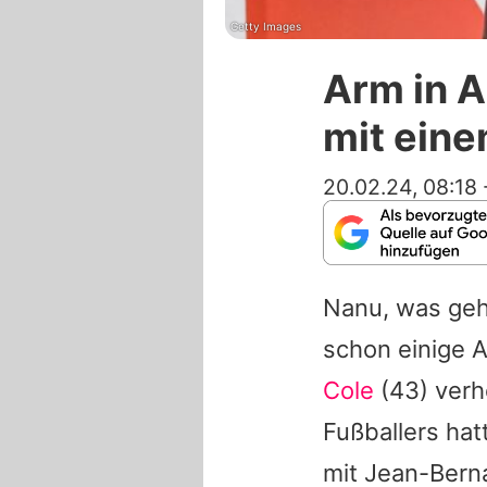
Getty Images
Arm in A
mit ein
20.02.24, 08:18
Nanu, was geh
schon einige 
Cole
(43) verh
Fußballers hat
mit
Jean-Berna