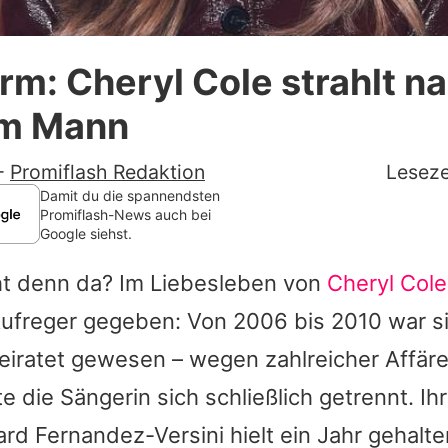
Datenschutzerklärung
rm: Cheryl Cole strahlt n
Nutzungsbedingungen
em Mann
Utiq verwalten
-
Promiflash Redaktion
Leseze
Damit du die spannendsten
Promiflash-News auch bei
Google siehst.
t denn da? Im Liebesleben von
Cheryl Cole
Aufreger gegeben: Von 2006 bis 2010 war s
eiratet gewesen – wegen zahlreicher Affär
te die Sängerin sich schließlich getrennt. I
rd Fernandez-Versini
hielt ein Jahr gehalte