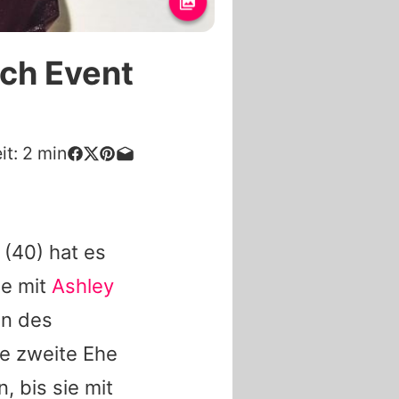
ach Event
it:
2
min
(40) hat es
ie mit
Ashley
en des
hre zweite Ehe
n, bis sie mit