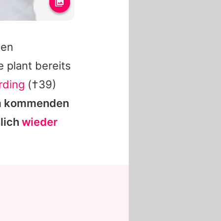
den
 plant bereits
rding
(†39)
m kommenden
lich
wieder