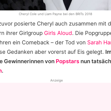
Cheryl Cole und Liam Payne bei den BRITs 2018
zuvor posierte
Cheryl
auch zusammen mit 
n ihrer Girlgroup
Girls Aloud
. Die Popgruppe
Jahren ein Comeback – der Tod von
Sarah Ha
se Gedanken aber vorerst auf Eis gelegt.
I
ie Gewinnerinnen von
Popstars
nun tatsäch
n
.
Anzeige