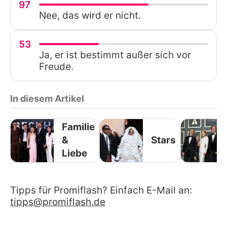
97
Nee, das wird er nicht.
53
Ja, er ist bestimmt außer sich vor
Freude.
In diesem Artikel
Familie
&
Stars
Liebe
Tipps für Promiflash? Einfach E-Mail an:
tipps@promiflash.de