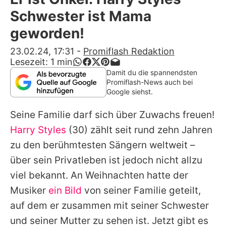
Alle Themen auf Promiflash
Schwester ist Mama
Jobs
geworden!
App runterladen
23.02.24, 17:31
-
Promiflash Redaktion
Lesezeit:
1
min
Team
Damit du die spannendsten
Promiflash-News auch bei
Redaktionelle Richtlinien
Google siehst.
Seine Familie darf sich über Zuwachs freuen!
Impressum
Harry Styles
(30) zählt seit rund zehn Jahren
Datenschutzerklärung
zu den berühmtesten Sängern weltweit –
Nutzungsbedingungen
über sein Privatleben ist jedoch nicht allzu
viel bekannt. An Weihnachten hatte der
Utiq verwalten
Musiker
ein Bild
von seiner Familie geteilt,
auf dem er zusammen mit seiner Schwester
und seiner Mutter zu sehen ist. Jetzt gibt es