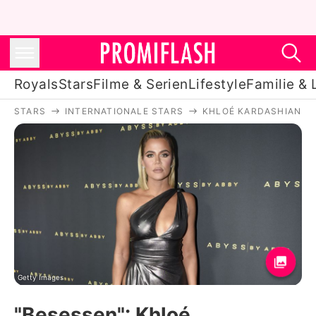
Royals
Stars
Filme & Serien
Lifestyle
Familie & 
STARS
INTERNATIONALE STARS
KHLOÉ KARDASHIAN
Royals
Stars
Filme & Serien
Lifestyle
Familie & Liebe
Promiflash Exklusiv
Getty Images
"Besessen": Khloé