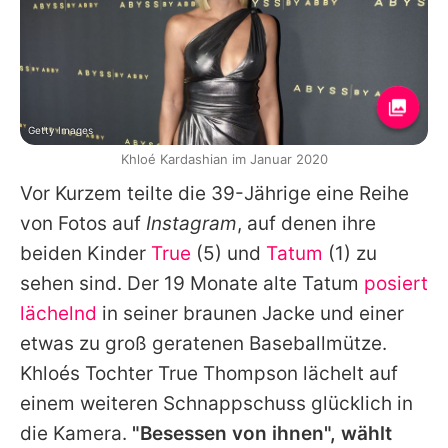
Getty Images
Khloé Kardashian im Januar 2020
Vor Kurzem teilte die 39-Jährige eine Reihe
von Fotos auf
Instagram
, auf denen ihre
beiden Kinder
True
(5) und
Tatum
(1) zu
sehen sind. Der 19 Monate alte Tatum
posiert
lächelnd
in seiner braunen Jacke und einer
etwas zu groß geratenen Baseballmütze.
Khloés Tochter
True Thompson
lächelt auf
einem weiteren Schnappschuss glücklich in
die Kamera.
"Besessen von ihnen", wählt