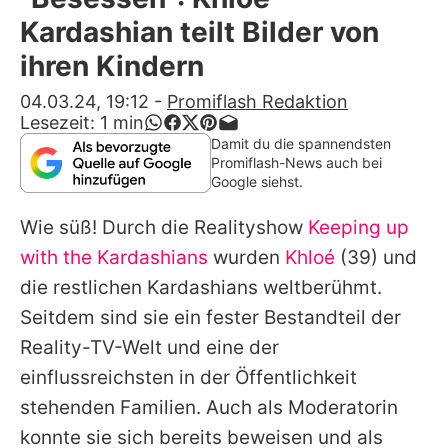
Alle Themen auf Promiflash
Kardashian teilt Bilder von
Jobs
ihren Kindern
App runterladen
04.03.24, 19:12
-
Promiflash Redaktion
Lesezeit:
1
min
Team
Damit du die spannendsten
Promiflash-News auch bei
Redaktionelle Richtlinien
Google siehst.
Wie süß! Durch die Realityshow
Keeping up
Impressum
with the Kardashians
wurden
Khloé
(39) und
Datenschutzerklärung
die restlichen Kardashians weltberühmt.
Nutzungsbedingungen
Seitdem sind sie ein fester Bestandteil der
Reality-TV-Welt und eine der
Utiq verwalten
einflussreichsten in der Öffentlichkeit
stehenden Familien. Auch als Moderatorin
konnte sie sich bereits beweisen und als