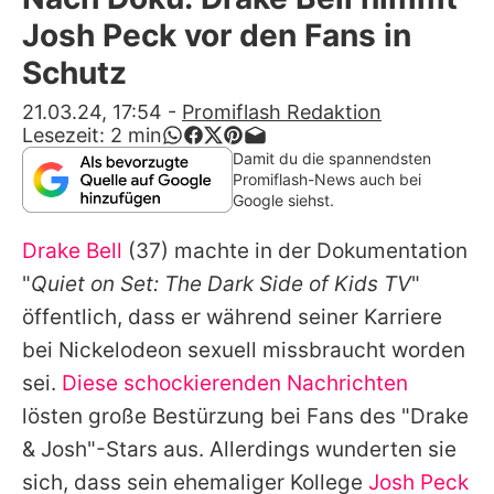
Alle Themen auf Promiflash
Josh Peck vor den Fans in
Jobs
Schutz
App runterladen
21.03.24, 17:54
-
Promiflash Redaktion
Lesezeit:
2
min
Team
Damit du die spannendsten
Promiflash-News auch bei
Redaktionelle Richtlinien
Google siehst.
Drake Bell
(37) machte in der Dokumentation
Impressum
"
Quiet on Set: The Dark Side of Kids TV
"
Datenschutzerklärung
öffentlich, dass er während seiner Karriere
Nutzungsbedingungen
bei Nickelodeon sexuell missbraucht worden
sei.
Diese schockierenden Nachrichten
Utiq verwalten
lösten große Bestürzung bei Fans des "Drake
& Josh"-Stars aus. Allerdings wunderten sie
sich, dass sein ehemaliger Kollege
Josh Peck