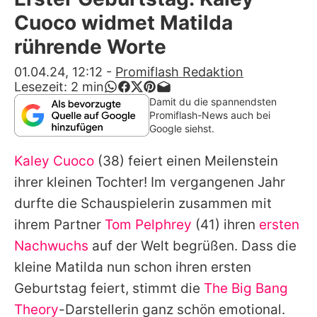
Alle Themen auf Promiflash
Cuoco widmet Matilda
Jobs
rührende Worte
App runterladen
01.04.24, 12:12
-
Promiflash Redaktion
Lesezeit:
2
min
Team
Damit du die spannendsten
Promiflash-News auch bei
Redaktionelle Richtlinien
Google siehst.
Kaley Cuoco
(38) feiert einen Meilenstein
Impressum
ihrer kleinen Tochter! Im vergangenen Jahr
Datenschutzerklärung
durfte die Schauspielerin zusammen mit
Nutzungsbedingungen
ihrem Partner
Tom Pelphrey
(41) ihren
ersten
Nachwuchs
auf der Welt begrüßen. Dass die
Utiq verwalten
kleine Matilda nun schon ihren ersten
Geburtstag feiert, stimmt die
The Big Bang
Theory
-Darstellerin ganz schön emotional.