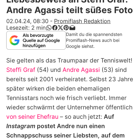
Alle Themen auf Promiflash
Andre Agassi teilt süßes Foto
Jobs
02.04.24, 08:30
-
Promiflash Redaktion
Lesezeit:
2
min
App runterladen
Damit du die spannendsten
Promiflash-News auch bei
Team
Google siehst.
Redaktionelle Richtlinien
Sie gelten als das Traumpaar der Tenniswelt!
Steffi Graf
(54) und
Andre Agassi
(53) sind
Impressum
bereits seit 2001 verheiratet. Selbst 23 Jahre
Datenschutzerklärung
später wirken die beiden ehemaligen
Tennisstars noch wie frisch verliebt. Immer
Nutzungsbedingungen
wieder schwärmt der Unternehmer öffentlich
Utiq verwalten
von seiner Ehefrau
– so auch jetzt:
Auf
Instagram
postet
Andre
nun einen
Schnappschuss seiner Liebsten, auf dem