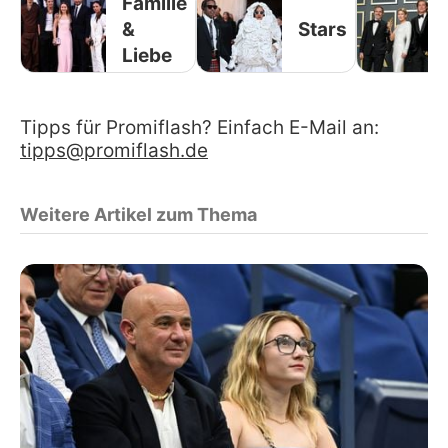
Familie
&
Stars
Liebe
Tipps für Promiflash? Einfach E-Mail an:
tipps@promiflash.de
Weitere Artikel zum Thema