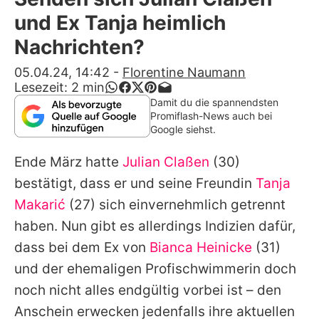
Alle Themen auf Promiflash
und Ex Tanja heimlich
Jobs
Nachrichten?
App runterladen
05.04.24, 14:42
-
Florentine Naumann
Lesezeit:
2
min
Team
Damit du die spannendsten
Promiflash-News auch bei
Redaktionelle Richtlinien
Google siehst.
Ende März hatte
Julian Claßen
(30)
Impressum
bestätigt, dass er und seine Freundin
Tanja
Datenschutzerklärung
Makarić
(27) sich einvernehmlich getrennt
Nutzungsbedingungen
haben. Nun gibt es allerdings Indizien dafür,
dass bei dem Ex von
Bianca Heinicke
(31)
Utiq verwalten
und der ehemaligen Profischwimmerin doch
noch nicht alles endgültig vorbei ist – den
Anschein erwecken jedenfalls ihre aktuellen