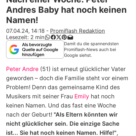
Alle Themen auf Promiflash
Andres Baby hat noch keinen
Jobs
Namen!
App runterladen
07.04.24, 14:18
-
Promiflash Redaktion
Lesezeit:
2
min
Team
Damit du die spannendsten
Promiflash-News auch bei
Redaktionelle Richtlinien
Google siehst.
Peter Andre
(51) ist erneut glücklicher Vater
Impressum
geworden – doch die Familie steht vor einem
Datenschutzerklärung
Problem! Denn das gemeinsame Kind des
Nutzungsbedingungen
Musikers mit seiner Frau
Emily
hat noch
keinen Namen. Und das fast eine Woche
Utiq verwalten
nach der Geburt!
"Als Eltern könnten wir
nicht glücklicher sein. Die einzige Sache
ist... Sie hat noch keinen Namen. Hilfe!"
,