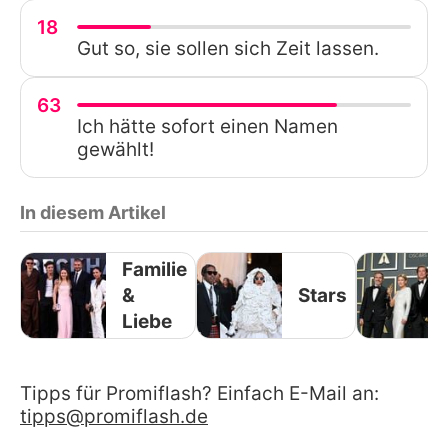
18
Gut so, sie sollen sich Zeit lassen.
63
Ich hätte sofort einen Namen
gewählt!
In diesem Artikel
Familie
&
Stars
Liebe
Tipps für Promiflash? Einfach E-Mail an:
tipps@promiflash.de