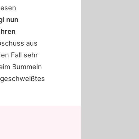
iesen
gi nun
ihren
schuss aus
den Fall sehr
 beim Bummeln
ngeschweißtes