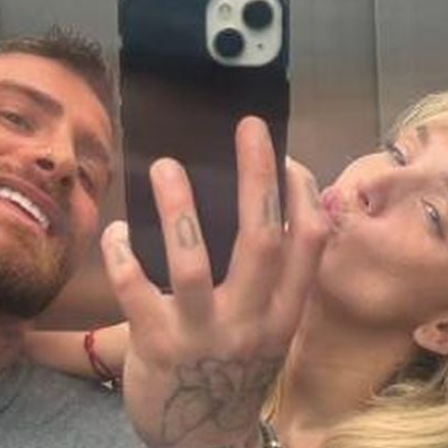
Filme & Serien
Lifestyle
Familie & Liebe
Promiflash Exklusiv
Alle Themen auf Promiflash
Jobs
App runterladen
Team
Redaktionelle Richtlinien
Impressum