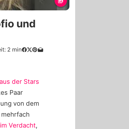
ofio und
it:
2
min
us der Stars
kes Paar
nnung von dem
a mehrfach
im Verdacht
,