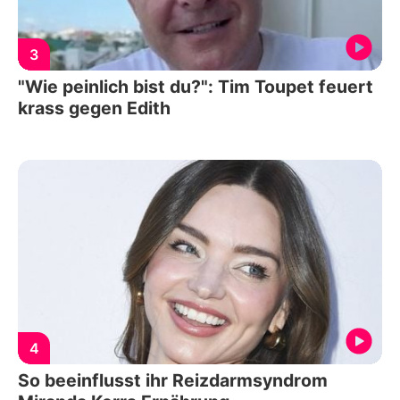
3
"Wie peinlich bist du?": Tim Toupet feuert
krass gegen Edith
4
So beeinflusst ihr Reizdarmsyndrom