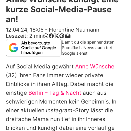
Alle Themen auf Promiflash
kurze Social-Media-Pause
Jobs
an!
App runterladen
12.04.24, 18:06
-
Florentine Naumann
Lesezeit:
2
min
Team
Damit du die spannendsten
Promiflash-News auch bei
Redaktionelle Richtlinien
Google siehst.
Auf Social Media gewährt
Anne Wünsche
Impressum
(32) ihren Fans immer wieder private
Datenschutzerklärung
Einblicke in ihren Alltag. Dabei macht die
Nutzungsbedingungen
einstige
Berlin – Tag & Nacht
auch aus
schwierigen Momenten kein Geheimnis. In
Utiq verwalten
einer aktuellen
Instagram
-Story lässt die
dreifache Mama nun tief in ihr Inneres
blicken und kündigt dabei eine vorläufige