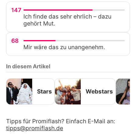
147
Ich finde das sehr ehrlich – dazu
gehört Mut.
68
Mir wäre das zu unangenehm.
In diesem Artikel
Stars
Webstars
Tipps für Promiflash? Einfach E-Mail an:
tipps@promiflash.de