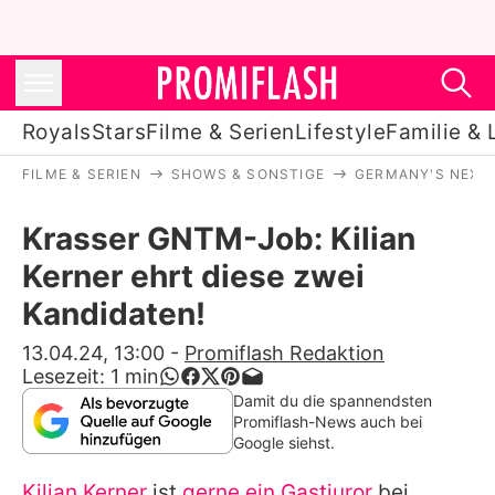
Royals
Stars
Filme & Serien
Lifestyle
Familie & 
FILME & SERIEN
SHOWS & SONSTIGE
GERMANY'S NEXT
Royals
Krasser GNTM-Job: Kilian
Stars
Kerner ehrt diese zwei
Filme & Serien
Kandidaten!
Lifestyle
13.04.24, 13:00
-
Promiflash Redaktion
Lesezeit:
1
min
Familie & Liebe
Damit du die spannendsten
Promiflash-News auch bei
Promiflash Exklusiv
Google siehst.
Kilian Kerner
ist
gerne ein Gastjuror
bei