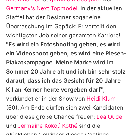
Alle Themen auf Promiflash
Germany's Next Topmodel
. In der aktuellen
Jobs
Staffel hat der Designer sogar eine
Überraschung im Gepäck: Er verteilt den
App runterladen
wichtigsten Job seiner gesamten Karriere!
Team
"Es wird ein Fotoshooting geben, es wird
ein Videoshoot geben, es wird eine Riesen-
Redaktionelle Richtlinien
Plakatkampagne. Meine Marke wird im
Impressum
Sommer 20 Jahre alt und ich bin sehr stolz
darauf, dass ich das Gesicht für 20 Jahre
Datenschutzerklärung
Kilian Kerner heute vergeben darf"
,
Nutzungsbedingungen
verkündet er in der Show von
Heidi Klum
Utiq verwalten
(50). Am Ende dürfen sich zwei Kandidaten
über diese große Chance freuen:
Lea Oude
und
Jermaine Kokoú Kothé
sind die
glücklichen Gewinner dieses Castings.