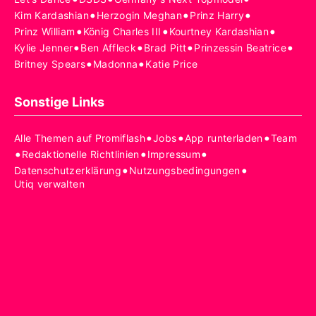
•
•
•
Kim Kardashian
Herzogin Meghan
Prinz Harry
•
•
•
Prinz William
König Charles III
Kourtney Kardashian
•
•
•
•
Kylie Jenner
Ben Affleck
Brad Pitt
Prinzessin Beatrice
•
•
Britney Spears
Madonna
Katie Price
Sonstige Links
•
•
•
Alle Themen auf Promiflash
Jobs
App runterladen
Team
•
•
•
Redaktionelle Richtlinien
Impressum
•
•
Datenschutzerklärung
Nutzungsbedingungen
Utiq verwalten