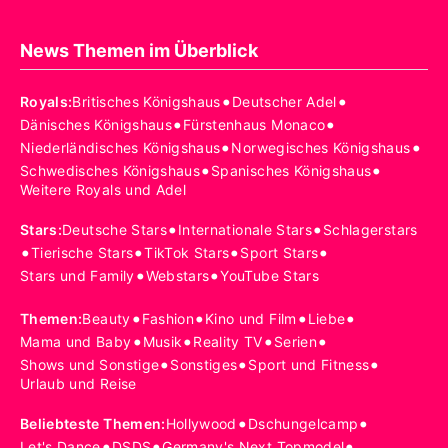
News Themen im Überblick
•
•
Royals
:
Britisches Königshaus
Deutscher Adel
•
•
Dänisches Königshaus
Fürstenhaus Monaco
•
•
Niederländisches Königshaus
Norwegisches Königshaus
•
•
Schwedisches Königshaus
Spanisches Königshaus
Weitere Royals und Adel
•
•
Stars
:
Deutsche Stars
Internationale Stars
Schlagerstars
•
•
•
•
Tierische Stars
TikTok Stars
Sport Stars
•
•
Stars und Family
Webstars
YouTube Stars
•
•
•
•
Themen
:
Beauty
Fashion
Kino und Film
Liebe
•
•
•
•
Mama und Baby
Musik
Reality TV
Serien
•
•
•
Shows und Sonstige
Sonstiges
Sport und Fitness
Urlaub und Reise
•
•
Beliebteste Themen
:
Hollywood
Dschungelcamp
•
•
•
Let's Dance
DSDS
Germany's Next Topmodel