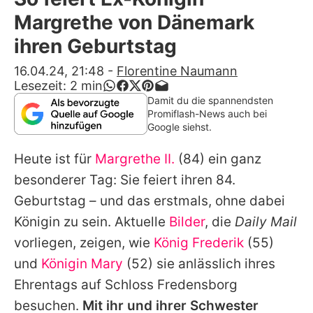
Alle Themen auf Promiflash
Margrethe von Dänemark
Jobs
ihren Geburtstag
App runterladen
16.04.24, 21:48
-
Florentine Naumann
Lesezeit:
2
min
Team
Damit du die spannendsten
Promiflash-News auch bei
Redaktionelle Richtlinien
Google siehst.
Heute ist für
Margrethe II.
(84) ein ganz
Impressum
besonderer Tag: Sie feiert ihren 84.
Datenschutzerklärung
Geburtstag – und das erstmals, ohne dabei
Nutzungsbedingungen
Königin zu sein. Aktuelle
Bilder
, die
Daily Mail
vorliegen, zeigen, wie
König Frederik
(55)
Utiq verwalten
und
Königin Mary
(52) sie anlässlich ihres
Ehrentags auf Schloss Fredensborg
besuchen.
Mit ihr und ihrer Schwester