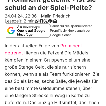
Alle Themen auf Promiflash
schuld an der Spiel-Pleite?
Jobs
24.04.24, 22:36
-
Malin Friedrich
Lesezeit:
2
min
App runterladen
Damit du die spannendsten
Promiflash-News auch bei
Team
Google siehst.
Redaktionelle Richtlinien
In der aktuellen Folge von
Prominent
getrennt
fliegen die Fetzen! Die Mädels
Impressum
kämpfen in einem Gruppenspiel um eine
Datenschutzerklärung
große Stange Geld, die sie nur sichern
können, wenn sie als Team funktionieren. Ziel
Nutzungsbedingungen
des Spiels ist es, sechs Bälle, die jeweils für
Utiq verwalten
eine bestimmte Geldsumme stehen, über
eine längere Strecke hinweg in Körbe zu
befördern. Das einzige Hilfsmittel, das ihnen