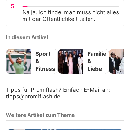
5
Na ja. Ich finde, man muss nicht alles
mit der Öffentlichkeit teilen.
In diesem Artikel
Sport
Familie
&
&
Fitness
Liebe
Tipps für Promiflash? Einfach E-Mail an:
tipps@promiflash.de
Weitere Artikel zum Thema