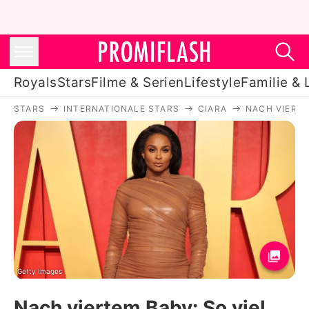
Royals
Stars
Filme & Serien
Lifestyle
Familie & 
STARS
INTERNATIONALE STARS
CIARA
NACH VIERTE
Royals
Stars
Filme & Serien
Lifestyle
Familie & Liebe
Promiflash Exklusiv
Getty Images
Nach viertem Baby: So viel