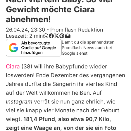
Alle Themen auf Promiflash
Gewicht möchte Ciara
Jobs
abnehmen!
App runterladen
26.04.24, 23:30
-
Promiflash Redaktion
Lesezeit:
2
min
Team
Damit du die spannendsten
Promiflash-News auch bei
Redaktionelle Richtlinien
Google siehst.
Ciara
(38) will ihre Babypfunde wieder
Impressum
loswerden! Ende Dezember des vergangenen
Datenschutzerklärung
Jahres durfte die Sängerin ihr viertes Kind
Nutzungsbedingungen
auf der Welt willkommen heißen. Auf
Instagram
verrät sie nun ganz ehrlich, wie
Utiq verwalten
viel sie knapp vier Monate nach der Geburt
wiegt.
181,4 Pfund, also etwa 90,7 Kilo,
zeigt eine Waage an, von der sie ein Foto