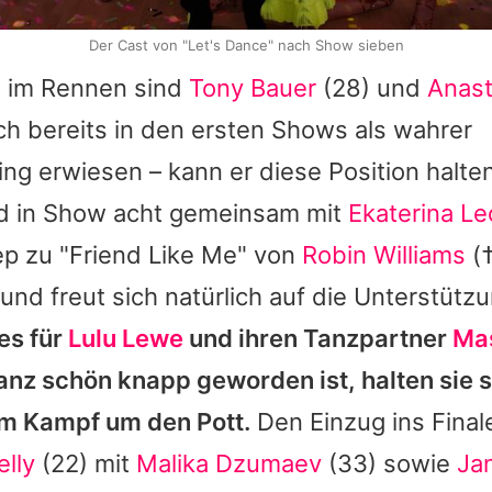
Der Cast von "Let's Dance" nach Show sieben
h im Rennen sind
Tony Bauer
(28) und
Anast
ch bereits in den ersten Shows als wahrer
ing erwiesen – kann er diese Position halte
d in Show acht gemeinsam mit
Ekaterina L
ep zu "Friend Like Me" von
Robin Williams
(
nd freut sich natürlich auf die Unterstützu
es für
Lulu Lewe
und ihren Tanzpartner
Mas
ganz schön knapp geworden ist, halten sie 
m Kampf um den Pott.
Den Einzug ins Final
elly
(22) mit
Malika Dzumaev
(33) sowie
Ja