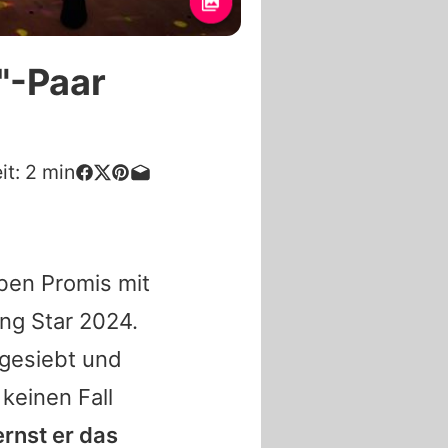
"-Paar
it:
2
min
eben Promis mit
ng Star 2024.
sgesiebt und
keinen Fall
ernst er das