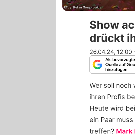
RTL / Stefan Gregorowius
Show ac
drückt i
26.04.24, 12:00
Wer soll noch 
ihren Profis b
Heute wird be
ein Paar muss 
treffen?
Mark 