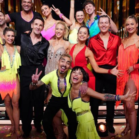
Filme & Serien
Lifestyle
Familie & Liebe
Promiflash Exklusiv
Alle Themen auf Promiflash
Jobs
App runterladen
Team
Redaktionelle Richtlinien
Impressum