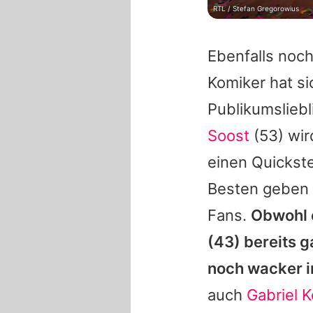
RTL / Stefan Gregorowius
Ebenfalls noc
Komiker hat si
Publikumsliebl
Soost
(53) wir
einen Quickst
Besten geben u
Fans.
Obwohl 
(43) bereits 
noch wacker i
auch
Gabriel K