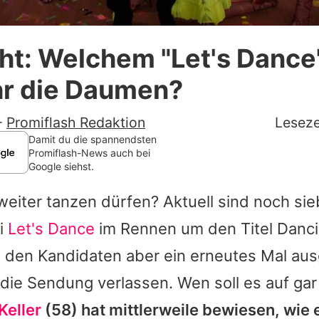
Datenschutzerklärung
ht: Welchem "Let's Dance
Nutzungsbedingungen
hr die Daumen?
Utiq verwalten
-
Promiflash Redaktion
Leseze
Damit du die spannendsten
Promiflash-News auch bei
Google siehst.
weiter tanzen dürfen? Aktuell sind noch si
ei
Let's Dance
im Rennen um den Titel Danci
i den Kandidaten aber ein erneutes Mal au
die Sendung verlassen. Wen soll es auf gar 
Keller
(58) hat mittlerweile bewiesen, wie 