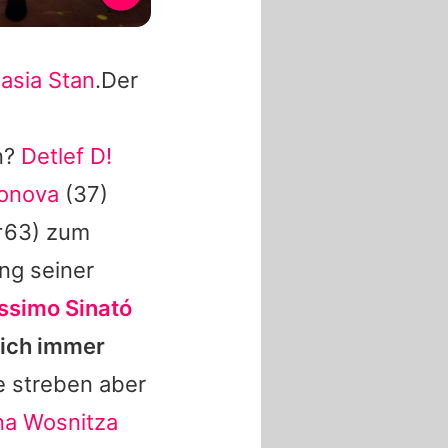
asia Stan
.Der
n?
Detlef D!
eonova
(37)
†63) zum
ng seiner
simo Sinató
sich immer
e streben aber
na Wosnitza