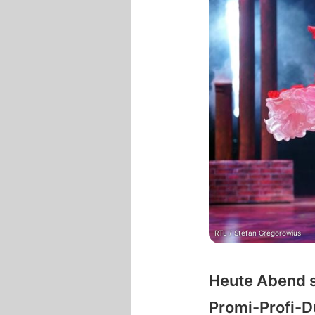
RTL / Stefan Gregorowius
Heute Abend s
Promi-Profi-Du