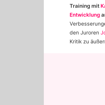
Training mit
K
Entwicklung
a
Verbesserunge
den Juroren
J
Kritik zu äußer