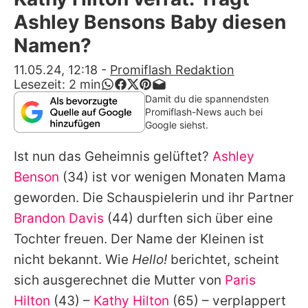
Alle Themen auf Promiflash
Ashley Bensons Baby diesen
Jobs
Namen?
App runterladen
11.05.24, 12:18
-
Promiflash Redaktion
Lesezeit:
2
min
Team
Damit du die spannendsten
Promiflash-News auch bei
Redaktionelle Richtlinien
Google siehst.
Ist nun das Geheimnis gelüftet?
Ashley
Impressum
Benson
(34) ist vor wenigen Monaten Mama
Datenschutzerklärung
geworden. Die Schauspielerin und ihr Partner
Nutzungsbedingungen
Brandon Davis
(44) durften sich über eine
Tochter freuen. Der Name der Kleinen ist
Utiq verwalten
nicht bekannt. Wie
Hello!
berichtet, scheint
sich ausgerechnet die Mutter von
Paris
Hilton
(43) –
Kathy Hilton
(65) – verplappert