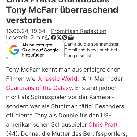
Alle Themen auf Promiflash
Tony McFarr überraschend
Jobs
verstorben
App runterladen
16.05.24, 19:54
-
Promiflash Redaktion
Lesezeit:
2
min
Team
Damit du die spannendsten
Promiflash-News auch bei
Redaktionelle Richtlinien
Google siehst.
Tony McFarr
kennt man aus erfolgreichen
Impressum
Filmen wie
Jurassic World
, "Ant-Man" oder
Datenschutzerklärung
Guardians of the Galaxy
. Er stand jedoch
Nutzungsbedingungen
nicht als Schauspieler vor der Kamera -
sondern war als Stuntman tätig! Besonders
Utiq verwalten
oft diente Tony als Double für den US-
amerikanischen Schauspieler
Chris Pratt
(44). Donna, die Mutter des Berufssportlers,