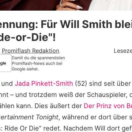
Datenschutzerklärung
ennung: Für Will Smith ble
Nutzungsbedingungen
de-or-Die"!
Utiq verwalten
-
Promiflash Redaktion
Leseze
Damit du die spannendsten
Promiflash-News auch bei
Google siehst.
 und
Jada Pinkett-Smith
(52) sind seit übe
nnt – und trotzdem weiß der Schauspieler, 
ählen kann. Dies äußert der
Der Prinz von Be
tertainment Tonight
, während er dort über 
s: Ride Or Die" redet. Nachdem
Will
dort gef