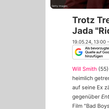
Getty Images
Trotz Tr
Jada "Ri
19.05.24, 13:00
Will Smith
(55)
heimlich getre
auf seine Ex z
gegenüber
En
Film "Bad Boy