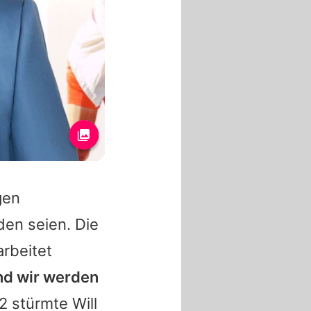
gen
den seien. Die
arbeitet
und wir werden
22 stürmte
Will