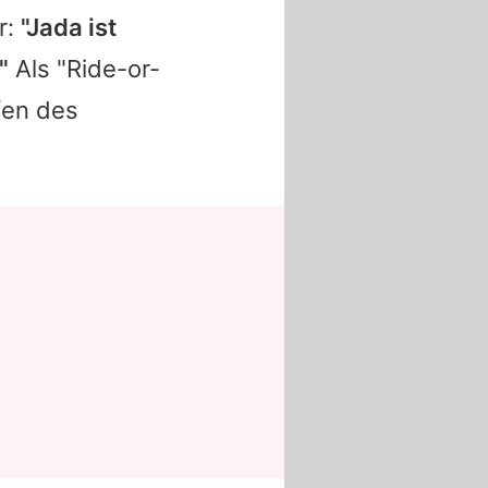
r:
"Jada ist
"
Als "Ride-or-
fen des