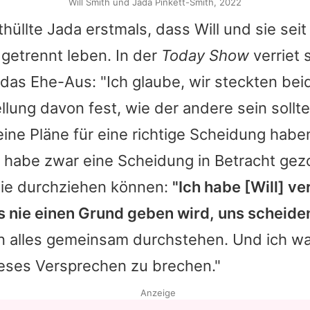
Will Smith und Jada Pinkett-Smith, 2022
thüllte
Jada
erstmals, dass
Will
und sie seit
getrennt leben. In der
Today Show
verriet 
das Ehe-Aus: "Ich glaube, wir steckten bei
llung davon fest, wie der andere sein sollt
eine Pläne für eine richtige Scheidung habe
n habe zwar eine Scheidung in Betracht ge
nie durchziehen können:
"Ich habe [
Will
] ve
s nie einen Grund geben wird, uns scheiden
en alles gemeinsam durchstehen. Und ich wa
ieses Versprechen zu brechen."
Anzeige