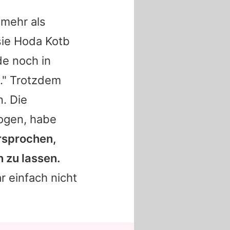
 mehr als
sie
Hoda Kotb
de noch in
e." Trotzdem
n. Die
zogen, habe
rsprochen,
 zu lassen.
r einfach nicht