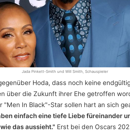
Jada Pinkett-Smith und Will Smith, Schauspieler
gegenüber
Hoda
, dass noch keine endgülti
 über die Zukunft ihrer Ehe getroffen wor
 "Men In Black"-Star sollen hart an sich ge
aben einfach eine tiefe Liebe füreinander 
wie das aussieht."
Erst bei den Oscars 20