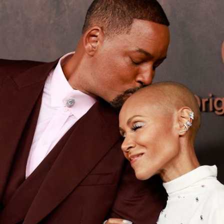
Filme & Serien
Lifestyle
Familie & Liebe
Promiflash Exklusiv
Alle Themen auf Promiflash
Jobs
App runterladen
Team
Redaktionelle Richtlinien
Impressum