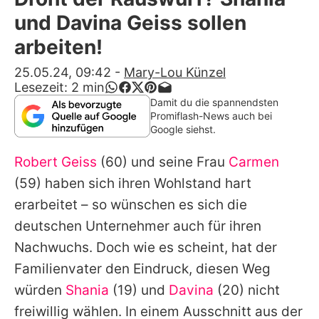
Alle Themen auf Promiflash
und Davina Geiss sollen
Jobs
arbeiten!
App runterladen
25.05.24, 09:42
-
Mary-Lou Künzel
Lesezeit:
2
min
Team
Damit du die spannendsten
Promiflash-News auch bei
Redaktionelle Richtlinien
Google siehst.
Robert Geiss
(60) und seine Frau
Carmen
Impressum
(59) haben sich ihren Wohlstand hart
Datenschutzerklärung
erarbeitet – so wünschen es sich die
Nutzungsbedingungen
deutschen Unternehmer auch für ihren
Nachwuchs. Doch wie es scheint, hat der
Utiq verwalten
Familienvater den Eindruck, diesen Weg
würden
Shania
(19) und
Davina
(20) nicht
freiwillig wählen. In einem Ausschnitt aus der