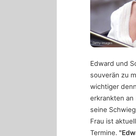
Getty Images
Edward und Sop
souverän zu m
wichtiger den
erkrankten an
seine Schwieg
Frau ist aktu
Termine.
"Edwa