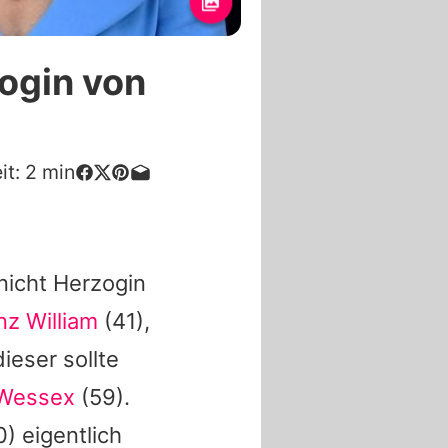
zogin von
it:
2
min
nicht Herzogin
nz William
(41),
ieser sollte
 Wessex
(59).
) eigentlich