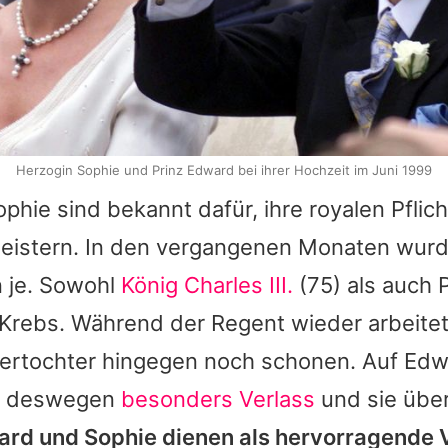
Herzogin Sophie und Prinz Edward bei ihrer Hochzeit im Juni 1999
hie sind bekannt dafür, ihre royalen Pflich
eistern. In den vergangenen Monaten wurd
n je. Sowohl
König Charles III.
(75) als auch 
 Krebs. Während der Regent wieder arbeitet
ertochter hingegen noch schonen. Auf Edw
ell deswegen
besonders Verlass
und sie übe
rd und Sophie dienen als hervorragende V