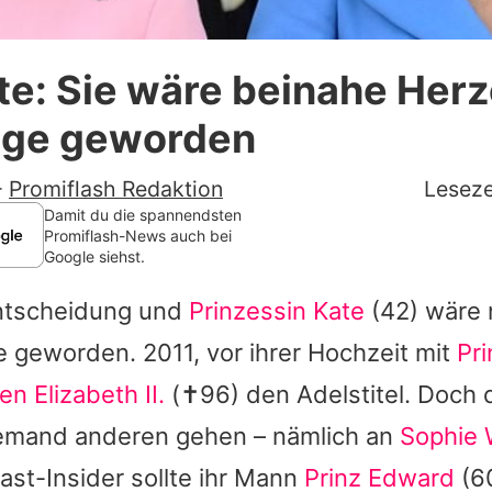
Datenschutzerklärung
te: Sie wäre beinahe Her
Nutzungsbedingungen
ge geworden
Utiq verwalten
-
Promiflash Redaktion
Leseze
Damit du die spannendsten
Promiflash-News auch bei
Google siehst.
ntscheidung und
Prinzessin Kate
(42) wäre 
 geworden. 2011, vor ihrer Hochzeit mit
Pri
n Elizabeth II.
(✝96) den Adelstitel. Doch d
jemand anderen gehen – nämlich an
Sophie
ast-Insider sollte ihr Mann
Prinz Edward
(60