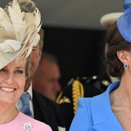
Filme & Serien
Lifestyle
Familie & Liebe
Promiflash Exklusiv
Alle Themen auf Promiflash
Jobs
App runterladen
Team
Redaktionelle Richtlinien
Impressum