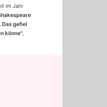
t im Jahr
'Shakespeare
 Das gefiel
en könne"
,