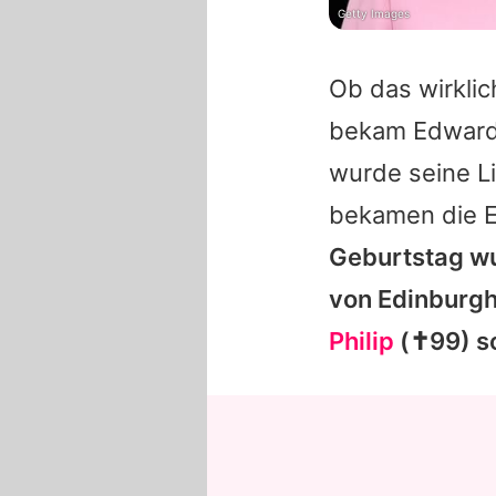
Getty Images
Ob das wirklich
bekam Edward 
wurde seine L
bekamen die Eh
Geburtstag w
von Edinburgh
Philip
(✝99) s