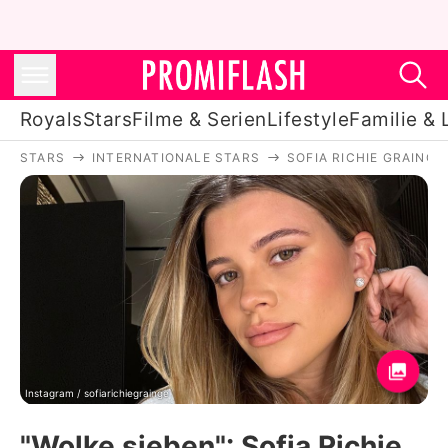
Royals
Stars
Filme & Serien
Lifestyle
Familie & 
STARS
INTERNATIONALE STARS
SOFIA RICHIE GRAINGE
Royals
Stars
Filme & Serien
Lifestyle
Familie & Liebe
Promiflash Exklusiv
Instagram / sofiarichiegrainge
"Wolke sieben": Sofia Richie