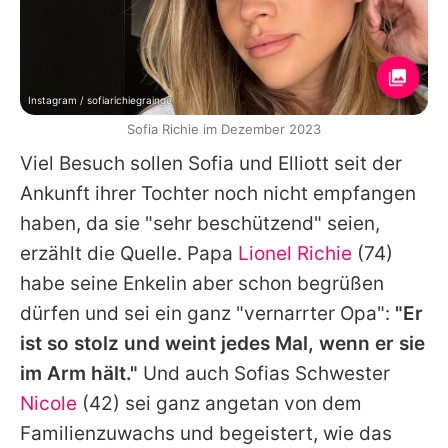
Instagram / sofiarichiegrainge
Sofia Richie im Dezember 2023
Viel Besuch sollen
Sofia
und
Elliott
seit der
Ankunft ihrer Tochter noch nicht empfangen
haben, da sie "sehr beschützend" seien,
erzählt die Quelle. Papa
Lionel Richie
(74)
habe seine Enkelin aber schon begrüßen
dürfen und sei ein ganz "vernarrter Opa":
"Er
ist so stolz und weint jedes Mal, wenn er sie
im Arm hält."
Und auch
Sofias
Schwester
Nicole
(42) sei ganz angetan von dem
Familienzuwachs und begeistert, wie das