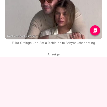
TikTok / sofiarichiegrainge
Elliot Grainge und Sofia Richie beim Babybauchshooting
Anzeige