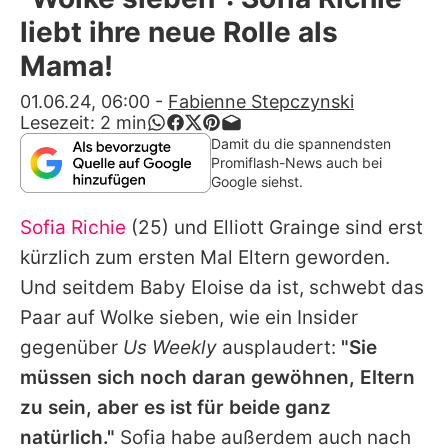
Alle Themen auf Promiflash
liebt ihre neue Rolle als
Jobs
Mama!
App runterladen
01.06.24, 06:00
-
Fabienne Stepczynski
Lesezeit:
2
min
Team
Damit du die spannendsten
Promiflash-News auch bei
Redaktionelle Richtlinien
Google siehst.
Sofia Richie
(25) und
Elliott Grainge
sind erst
Impressum
kürzlich zum ersten Mal Eltern geworden.
Datenschutzerklärung
Und seitdem Baby Eloise da ist, schwebt das
Nutzungsbedingungen
Paar auf Wolke sieben, wie ein Insider
gegenüber
Us Weekly
ausplaudert:
"Sie
Utiq verwalten
müssen sich noch daran gewöhnen, Eltern
zu sein, aber es ist für beide ganz
natürlich."
Sofia
habe außerdem auch nach