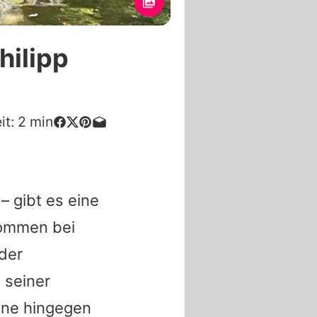
hilipp
it:
2
min
– gibt es eine
kommen bei
 der
 seiner
nne hingegen