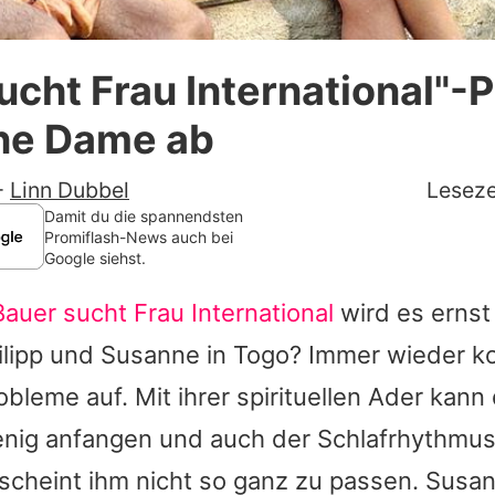
Datenschutzerklärung
ucht Frau International"-P
Nutzungsbedingungen
ine Dame ab
Utiq verwalten
-
Linn Dubbel
Leseze
Damit du die spannendsten
Promiflash-News auch bei
Google siehst.
Bauer sucht Frau International
wird es ernst 
hilipp und Susanne in Togo? Immer wieder 
bleme auf. Mit ihrer spirituellen Ader kann
nig anfangen und auch der Schlafrhythmus
scheint ihm nicht so ganz zu passen. Susa