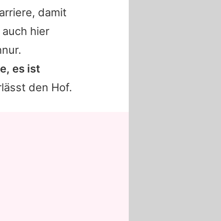
arriere, damit
p auch hier
hnur.
, es ist
rlässt den Hof.