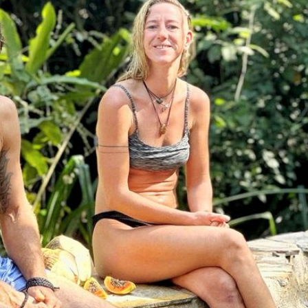
Filme & Serien
Lifestyle
Familie & Liebe
Promiflash Exklusiv
Alle Themen auf Promiflash
Jobs
App runterladen
Team
Redaktionelle Richtlinien
Impressum