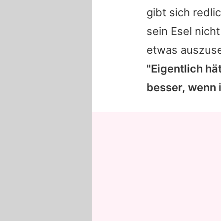
gibt sich redl
sein Esel nicht
etwas auszuset
"Eigentlich hä
besser, wenn i