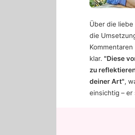
RTL
Über die liebe 
die Umsetzung
Kommentaren d
klar.
"Diese vo
zu reflektiere
deiner Art"
, w
einsichtig – e