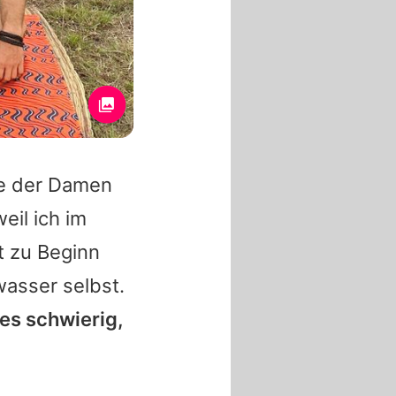
ine der Damen
eil ich im
t zu Beginn
wasser selbst.
 es schwierig,