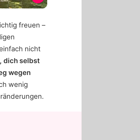
ichtig freuen –
ligen
infach nicht
, dich selbst
 weg wegen
sich wenig
Veränderungen.