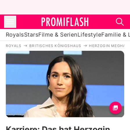
Royals
Stars
Filme & Serien
Lifestyle
Familie & 
ROYALS
BRITISCHES KÖNIGSHAUS
HERZOGIN MEGHAN
Royals
Stars
Filme & Serien
Lifestyle
Familie & Liebe
Promiflash Exklusiv
Getty Images
Karriere: Das hat Herzogin