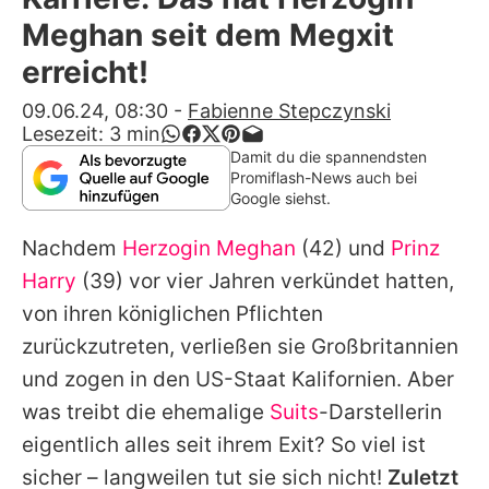
Alle Themen auf Promiflash
Meghan seit dem Megxit
Jobs
erreicht!
App runterladen
09.06.24, 08:30
-
Fabienne Stepczynski
Lesezeit:
3
min
Team
Damit du die spannendsten
Promiflash-News auch bei
Redaktionelle Richtlinien
Google siehst.
Nachdem
Herzogin Meghan
(42) und
Prinz
Impressum
Harry
(39) vor vier Jahren verkündet hatten,
Datenschutzerklärung
von ihren königlichen Pflichten
Nutzungsbedingungen
zurückzutreten, verließen sie Großbritannien
und zogen in den US-Staat Kalifornien. Aber
Utiq verwalten
was treibt die ehemalige
Suits
-Darstellerin
eigentlich alles seit ihrem Exit? So viel ist
sicher – langweilen tut sie sich nicht!
Zuletzt