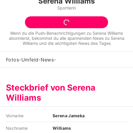
Serena Williams
Alle Themen auf Promiflash
Sportlerin
Jobs
App runterladen
Wenn du die Push-Benachrichtigungen zu
Serena Williams
abonnierst, bekommst du alle spannenden News zu
Serena
Team
Williams
und die wichtigsten News des Tages
Redaktionelle Richtlinien
Fotos
Umfeld
News
Impressum
Datenschutzerklärung
Steckbrief von Serena
Nutzungsbedingungen
Williams
Utiq verwalten
Vorname
Serena Jameka
Nachname
Williams