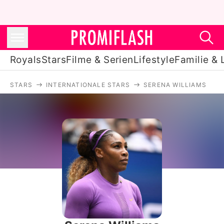
Royals
Stars
Filme & Serien
Lifestyle
Familie & 
STARS
INTERNATIONALE STARS
SERENA WILLIAMS
Royals
Stars
Filme & Serien
Lifestyle
Familie & Liebe
Promiflash Exklusiv