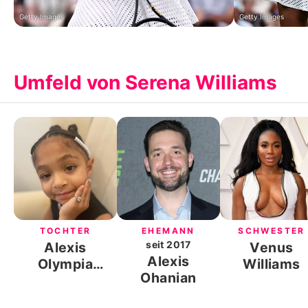
Getty Images
Getty Images
Umfeld von Serena Williams
TOCHTER
EHEMANN
SCHWESTER
seit
2017
Alexis
Venus
Alexis
Olympia
Williams
Ohanian
Ohanian Jr.