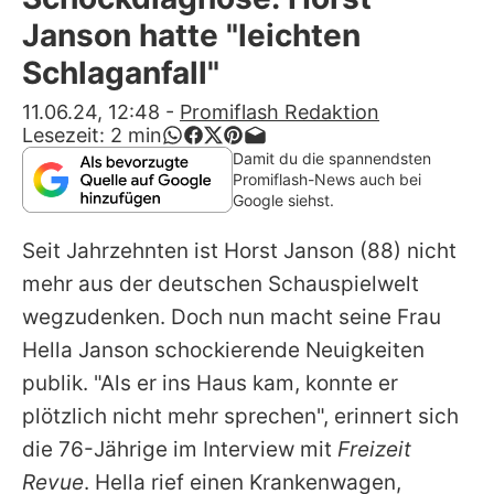
Alle Themen auf Promiflash
Janson hatte "leichten
Jobs
Schlaganfall"
App runterladen
11.06.24, 12:48
-
Promiflash Redaktion
Lesezeit:
2
min
Team
Damit du die spannendsten
Promiflash-News auch bei
Redaktionelle Richtlinien
Google siehst.
Seit Jahrzehnten ist
Horst Janson
(88) nicht
Impressum
mehr aus der deutschen Schauspielwelt
Datenschutzerklärung
wegzudenken. Doch nun macht seine Frau
Nutzungsbedingungen
Hella Janson schockierende Neuigkeiten
publik. "Als er ins Haus kam, konnte er
Utiq verwalten
plötzlich nicht mehr sprechen", erinnert sich
die 76-Jährige im Interview mit
Freizeit
Revue
. Hella rief einen Krankenwagen,