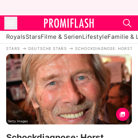
Royals
Stars
Filme & Serien
Lifestyle
Familie & 
STARS
DEUTSCHE STARS
SCHOCKDIAGNOSE: HORST J
Royals
Stars
Filme & Serien
Lifestyle
Familie & Liebe
Promiflash Exklusiv
Getty Images
Schockdiagnose: Horst