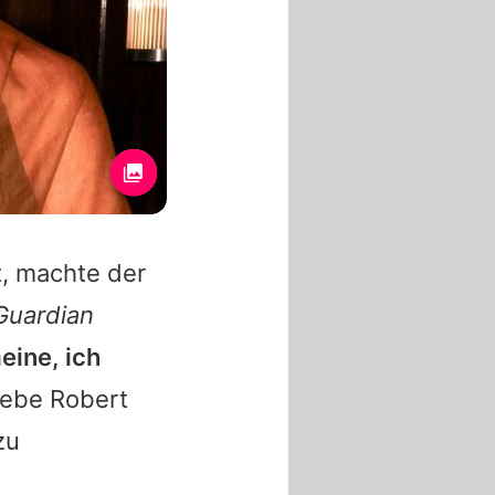
t, machte der
Guardian
meine, ich
gebe Robert
zu