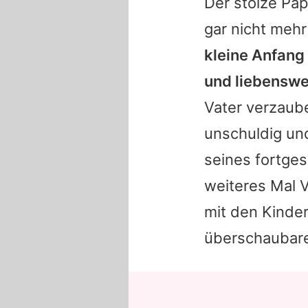
Der stolze P
gar nicht meh
kleine Anfang 
und liebenswer
Vater verzaube
unschuldig und
seines fortges
weiteres Mal V
mit den Kinder
überschaubare