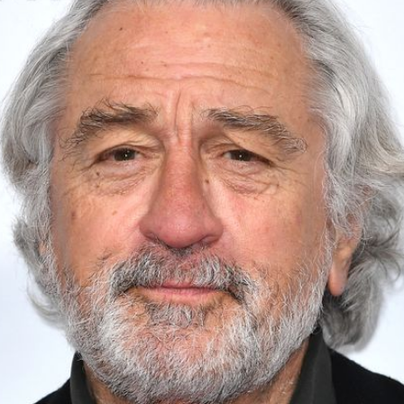
Filme & Serien
Lifestyle
Familie & Liebe
Promiflash Exklusiv
Alle Themen auf Promiflash
Jobs
App runterladen
Team
Redaktionelle Richtlinien
Impressum