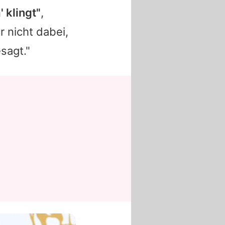
 klingt"
,
r nicht dabei,
sagt."