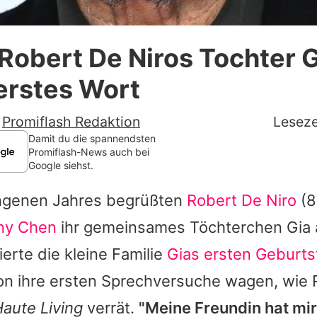
Datenschutzerklärung
Robert De Niros Tochter G
Nutzungsbedingungen
 erstes Wort
Utiq verwalten
-
Promiflash Redaktion
Leseze
Damit du die spannendsten
Promiflash-News auch bei
Google siehst.
angenen Jahres begrüßten
Robert De Niro
(8
any Chen
ihr gemeinsames Töchterchen
Gia
ierte die kleine Familie
Gias ersten Geburts
hon ihre ersten Sprechversuche wagen, wie 
aute Living
verrät.
"Meine Freundin hat mir