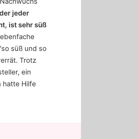
n Nachwuchs
oder jeder
t, ist sehr süß
siebenfache
 "so süß und so
errät. Trotz
teller, ein
 hatte Hilfe