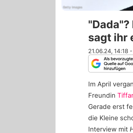
Getty Images
"Dada"? 
sagt ihr
21.06.24, 14:18
Im April verg
Freundin
Tiff
Gerade erst fe
die Kleine sc
Interview mit
H