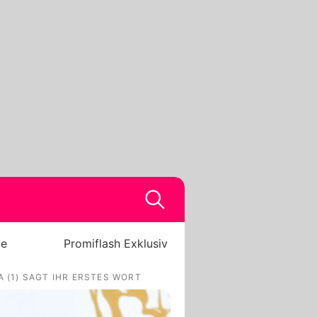
be
Promiflash Exklusiv
A (1) SAGT IHR ERSTES WORT