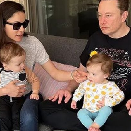
Filme & Serien
Lifestyle
Familie & Liebe
Promiflash Exklusiv
Alle Themen auf Promiflash
Jobs
App runterladen
Team
Redaktionelle Richtlinien
Impressum