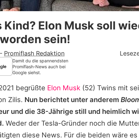
Datenschutzerklärung
 Kind? Elon Musk soll wi
Nutzungsbedingungen
eworden sein!
Utiq verwalten
-
Promiflash Redaktion
Leseze
Damit du die spannendsten
Promiflash-News auch bei
Google siehst.
2021 begrüßte
Elon Musk
(52) Twins mit se
n Zilis.
Nun berichtet unter anderem
Bloo
ur und die 38-Jährige still und heimlich w
d.
Weder der Tesla-Gründer noch die Mutter
ätigten diese News. Für die beiden wäre es 