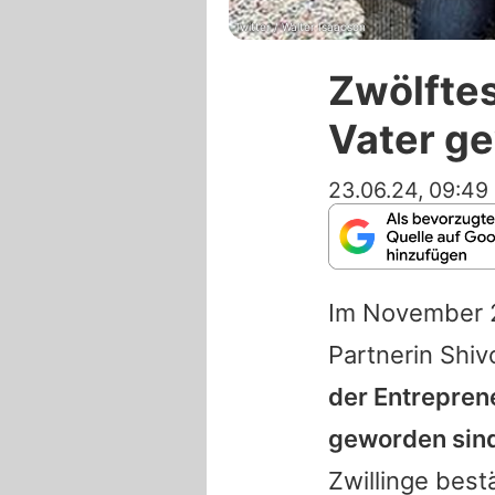
Twitter / Walter Isaacson
Zwölftes
Vater g
23.06.24, 09:49
Im November 
Partnerin Shivo
der Entreprene
geworden sin
Zwillinge best