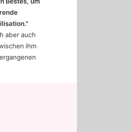
in Bestes, um
erende
lisation."
ch aber auch
zwischen ihm
 vergangenen