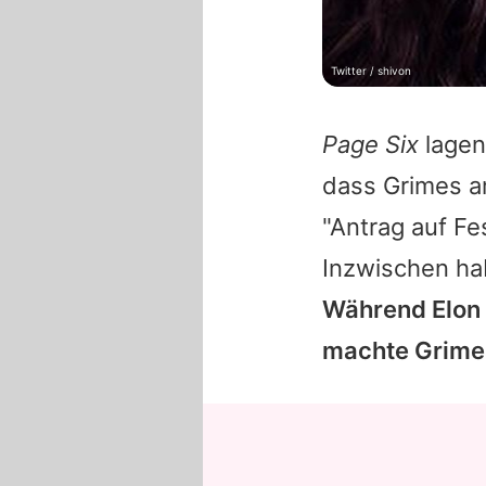
Twitter / shivon
Page Six
lagen
dass
Grimes
am
"Antrag auf Fe
Inzwischen ha
Während
Elon
machte
Grime