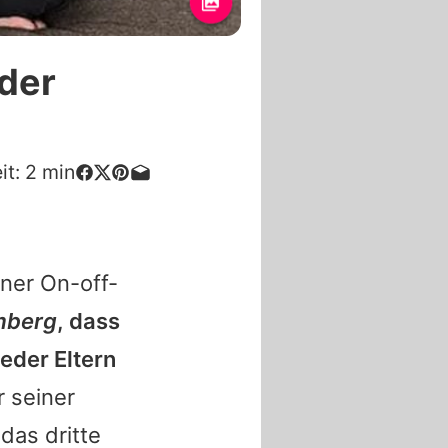
eder
it:
2
min
iner On-off-
mberg
, dass
ieder Eltern
 seiner
das dritte