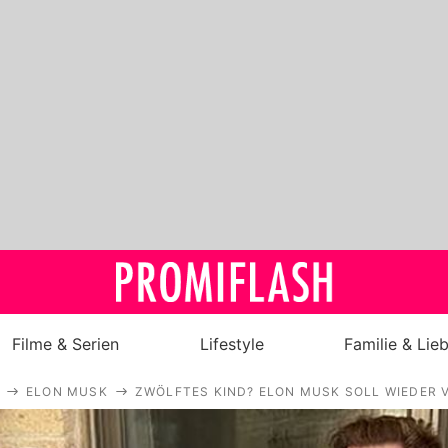
Filme & Serien
Lifestyle
Familie & Lie
ELON MUSK
ZWÖLFTES KIND? ELON MUSK SOLL WIEDER 
Royals
Stars